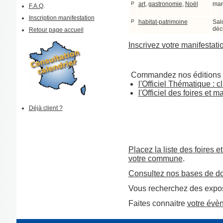
P
art
,
gastronomie
,
Noël
mar
F.A.Q
.
Inscription manifestation
P
habitat-patrimoine
Sal
déc
Retour page accueil
Inscrivez votre manifestati
Commandez nos éditions 
l'Officiel Thématique : cl
l'Officiel des foires et 
Déjà client ?
Placez la liste des foires e
votre commune
.
Consultez nos bases de d
Vous recherchez des expos
Faites connaitre
votre évè