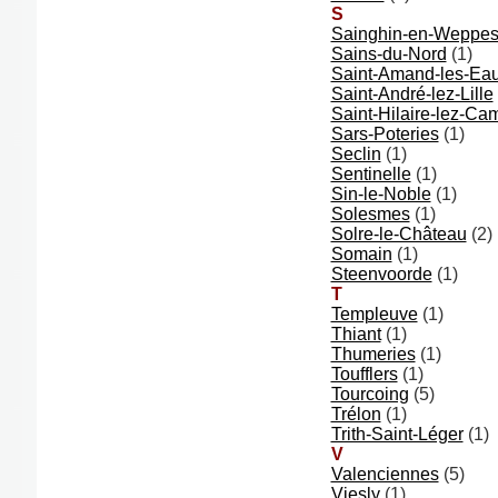
S
Sainghin-en-Weppe
Sains-du-Nord
(1)
Saint-Amand-les-Ea
Saint-André-lez-Lille
Saint-Hilaire-lez-Ca
Sars-Poteries
(1)
Seclin
(1)
Sentinelle
(1)
Sin-le-Noble
(1)
Solesmes
(1)
Solre-le-Château
(2)
Somain
(1)
Steenvoorde
(1)
T
Templeuve
(1)
Thiant
(1)
Thumeries
(1)
Toufflers
(1)
Tourcoing
(5)
Trélon
(1)
Trith-Saint-Léger
(1)
V
Valenciennes
(5)
Viesly
(1)