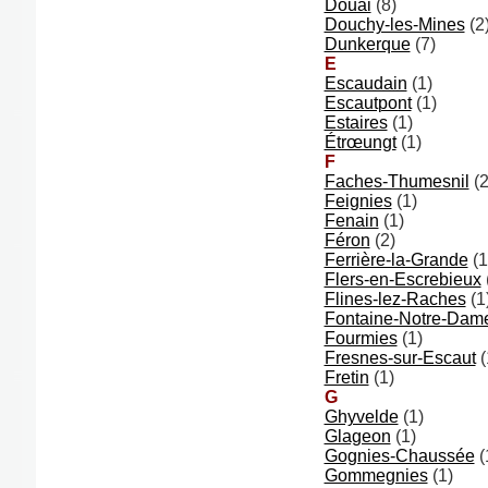
Douai
(8)
Douchy-les-Mines
(2
Dunkerque
(7)
E
Escaudain
(1)
Escautpont
(1)
Estaires
(1)
Étrœungt
(1)
F
Faches-Thumesnil
(2
Feignies
(1)
Fenain
(1)
Féron
(2)
Ferrière-la-Grande
(1
Flers-en-Escrebieux
Flines-lez-Raches
(1
Fontaine-Notre-Dam
Fourmies
(1)
Fresnes-sur-Escaut
(
Fretin
(1)
G
Ghyvelde
(1)
Glageon
(1)
Gognies-Chaussée
(
Gommegnies
(1)