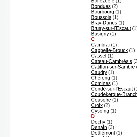
Bollezeele
(1)
Bondues
(2)
Bourbourg
(1)
Boussois
(1)
Bray-Dunes
(1)
Bruay-sur-l'Escaut
(1
Busigny
(1)
C
Cambrai
(1)
Cappelle-Brouck
(1)
Cassel
(1)
Cateau-Cambrésis
(3
Catillon-sur-Sambre
Caudry
(1)
Chéreng
(1)
Comines
(1)
Condé-sur-l'Escaut
(
Coudekerque-Branc
Cousolre
(1)
Croix
(2)
Cysoing
(1)
D
Dechy
(1)
Denain
(3)
Deûlémont
(1)