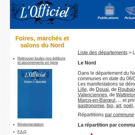
Foires, marchés et
salons du Nord
Liste des départements
> L
Retrouver toutes nos éditions
Le Nord
et abonnements en ligne
Dans le département du No
communes en date du 06/0
Les manifestations se dér
Lille
, de
Douai
, de
Roubai
Valenciennes
, de
Wattrelo
Marcq-en-Barœul
, ... et 
gastronomie
,
bio
,
art
,
noël
,
Répartitions
par commune
La répartition par comm
Règlementation
F.A.Q
.