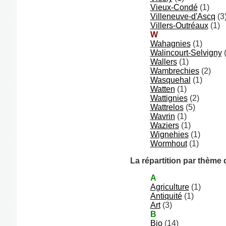
Vieux-Condé
(1)
Villeneuve-d'Ascq
(3
Villers-Outréaux
(1)
W
Wahagnies
(1)
Walincourt-Selvigny
(
Wallers
(1)
Wambrechies
(2)
Wasquehal
(1)
Watten
(1)
Wattignies
(2)
Wattrelos
(5)
Wavrin
(1)
Waziers
(1)
Wignehies
(1)
Wormhout
(1)
La répartition par thème
A
Agriculture
(1)
Antiquité
(1)
Art
(3)
B
Bio
(14)