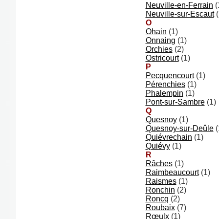
Neuville-en-Ferrain
(
Neuville-sur-Escaut
(
O
Ohain
(1)
Onnaing
(1)
Orchies
(2)
Ostricourt
(1)
P
Pecquencourt
(1)
Pérenchies
(1)
Phalempin
(1)
Pont-sur-Sambre
(1)
Q
Quesnoy
(1)
Quesnoy-sur-Deûle
(
Quiévrechain
(1)
Quiévy
(1)
R
Râches
(1)
Raimbeaucourt
(1)
Raismes
(1)
Ronchin
(2)
Roncq
(2)
Roubaix
(7)
Rœulx
(1)