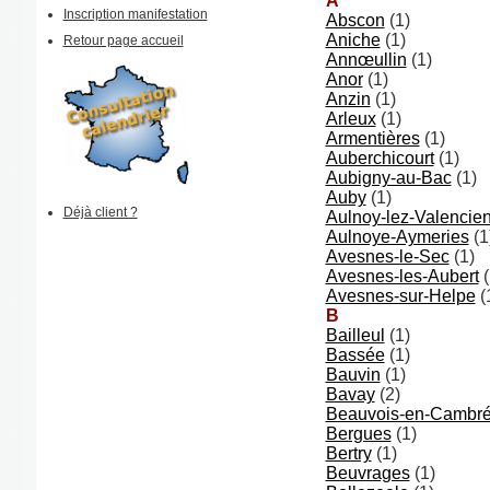
A
Inscription manifestation
Abscon
(1)
Aniche
(1)
Retour page accueil
Annœullin
(1)
Anor
(1)
Anzin
(1)
Arleux
(1)
Armentières
(1)
Auberchicourt
(1)
Aubigny-au-Bac
(1)
Auby
(1)
Déjà client ?
Aulnoy-lez-Valencie
Aulnoye-Aymeries
(1
Avesnes-le-Sec
(1)
Avesnes-les-Aubert
(
Avesnes-sur-Helpe
(
B
Bailleul
(1)
Bassée
(1)
Bauvin
(1)
Bavay
(2)
Beauvois-en-Cambré
Bergues
(1)
Bertry
(1)
Beuvrages
(1)