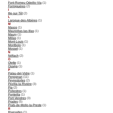
Font-Romeu-Odeillo-Via
(1)
Formiguères
(2)
I
Ille-sur-Têt
(2)
L
Laroque-des-Albères
(1)
M
Masos
(1)
Maureillas-las-Illas
(1)
Maury
(1)
Millas
(1)
Mont-Louis
(1)
Montbolo
(1)
Mosset
(1)
N
Néfiach
(2)
O
Olette
(1)
Osséja
(1)
P
Palau-del-Vidre
(1)
Perpignan
(11)
Peyrestortes
(2)
Pézilla-la-Rivière
(3)
Pia
(2)
Pollestres
(1)
Ponteilla
(1)
Port-Vendres
(3)
Prades
(5)
Prats-de-Mollo-la-Preste
(1)
R
Rivesaltes
(1)