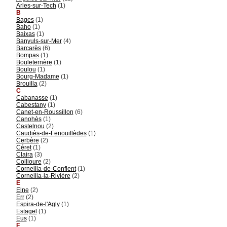
Arles-sur-Tech
(1)
B
Bages
(1)
Baho
(1)
Baixas
(1)
Banyuls-sur-Mer
(4)
Barcarès
(6)
Bompas
(1)
Bouleternère
(1)
Boulou
(1)
Bourg-Madame
(1)
Brouilla
(2)
C
Cabanasse
(1)
Cabestany
(1)
Canet-en-Roussillon
(6)
Canohès
(1)
Castelnou
(2)
Caudiès-de-Fenouillèdes
(1)
Cerbère
(2)
Céret
(1)
Claira
(3)
Collioure
(2)
Corneilla-de-Conflent
(1)
Corneilla-la-Rivière
(2)
E
Elne
(2)
Err
(2)
Espira-de-l'Agly
(1)
Estagel
(1)
Eus
(1)
F