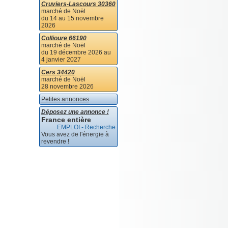
Cruviers-Lascours 30360
marché de Noël
du 14 au 15 novembre
2026
Collioure 66190
marché de Noël
du 19 décembre 2026 au
4 janvier 2027
Cers 34420
marché de Noël
28 novembre 2026
Petites annonces
Déposez une annonce !
France entière
EMPLOI - Recherche
Vous avez de l'énergie à
revendre !