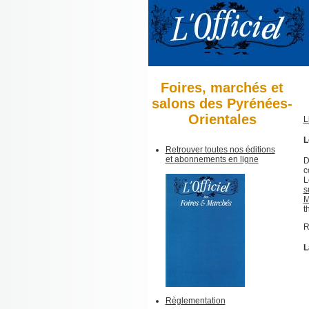
Foires, marchés et
salons des Pyrénées-
Orientales
L
L
Retrouver toutes nos éditions
et abonnements en ligne
D
c
L
s
M
t
R
L
Règlementation