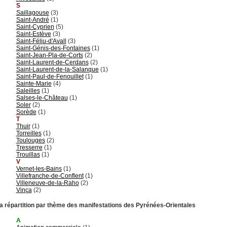
S
Saillagouse
(3)
Saint-André
(1)
Saint-Cyprien
(5)
Saint-Estève
(3)
Saint-Féliu-d'Avall
(3)
Saint-Génis-des-Fontaines
(1)
Saint-Jean-Pla-de-Corts
(2)
Saint-Laurent-de-Cerdans
(2)
Saint-Laurent-de-la-Salanque
(1)
Saint-Paul-de-Fenouillet
(1)
Sainte-Marie
(4)
Saleilles
(1)
Salses-le-Château
(1)
Soler
(2)
Sorède
(1)
T
Thuir
(1)
Torreilles
(1)
Toulouges
(2)
Tresserre
(1)
Trouillas
(1)
V
Vernet-les-Bains
(1)
Villefranche-de-Conflent
(1)
Villeneuve-de-la-Raho
(2)
Vinça
(2)
a répartition par thème des manifestations des Pyrénées-Orientales
A