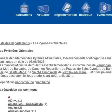
iste des départements
> Les Pyrénées-Orientales
es Pyrénées-Orientales
ans le département des Pyrénées-Orientales, 156 évènements sont organisés sur
ommunes en date du 08/08/2026.
es manifestations se déroulent essentiellement dans les communes de
Perpignan
,
ur-Mer
, du
Barcarès
, de
Canet-en-Roussillon
, de
Prades
, de
Saint-Cyprien
, de
Bany
er
, de
Sainte-Marie
, de
Saint-Féliu-d'Avall
, de
Pézilla-la-Rivière
, ... et principaleme
hèmes
gastronomie
,
tous produits
,
art
,
noël
,
antiquité
, ...
épartitions
par commune
/
par thème
a répartition par commune
A
Alénya
(1)
Amélie-les-Bains-Palalda
(1)
Angles
(2)
Argelès-sur-Mer
(11)