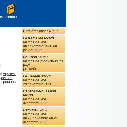
Dernières mises à jour
Le Barcarès 66420
marché de Noël
du novembre 2026 au
janvier 2027
Gourdon 46300
marché de producteurs de
pays
 81
juil, août
 d'
Argelès-
Le Triadou 34270
uls-sur-
marché de Noël
nt pour les
29 novembre 2026
Canet-en-Roussillon
66140
marché de Noël
décembre 2026
Béthune 62400
marché de Noël
du 27 novembre au 27
décembre 2026