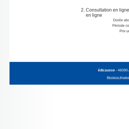
Consultation en lign
en ligne
Durée ab
Période co
Prix u
édicausse
- 46090
Mentions légale