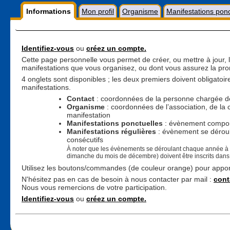
Informations
Mon profil
Organisme
Manifestations ponc
Identifiez-vous
ou
créez un compte.
Cette page personnelle vous permet de créer, ou mettre à jour,
manifestations que vous organisez, ou dont vous assurez la pro
4 onglets sont disponibles ; les deux premiers doivent obligatoi
manifestations.
Contact
: coordonnées de la personne chargée de 
Organisme
: coordonnées de l’association, de la c
manifestation
Manifestations ponctuelles
: évènement comport
Manifestations régulières
: évènement se déroul
consécutifs
À noter que les évènements se déroulant chaque année à l
dimanche du mois de décembre) doivent être inscrits dans
Utilisez les boutons/commandes (de couleur orange) pour apport
N'hésitez pas en cas de besoin à nous contacter par mail :
cont
Nous vous remercions de votre participation.
Identifiez-vous
ou
créez un compte.