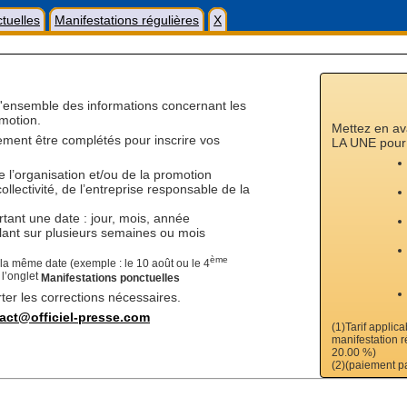
tuelles
Manifestations régulières
X
 l'ensemble des informations concernant les
motion.
Mettez en av
rement être complétés pour inscrire vos
LA UNE pour 
l’organisation et/ou de la promotion
ollectivité, de l’entreprise responsable de la
ant une date : jour, mois, année
ant sur plusieurs semaines ou mois
ème
a même date (exemple : le 10 août ou le 4
 l’onglet
Manifestations ponctuelles
er les corrections nécessaires.
act@officiel-presse.com
(1)Tarif applic
manifestation r
20.00 %)
(2)(paiement p