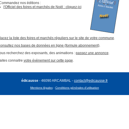
Commandez nos éditions :
l'Officiel des foires et marchés de Noël : cliquez-ici
lacez la liste des foires et marchés réguliers sur le site de votre commune
.
onsultez nos bases de données en ligne (formule abonnement)
.
ous recherchez des exposants, des animations :
passez une annonce
.
aites connaitre
votre évènement sur cette page
.
édicausse
- 46090 ARCAMBAL -
contact@edicausse.fr
Mentions légales
-
Conditions générales d'utilisation