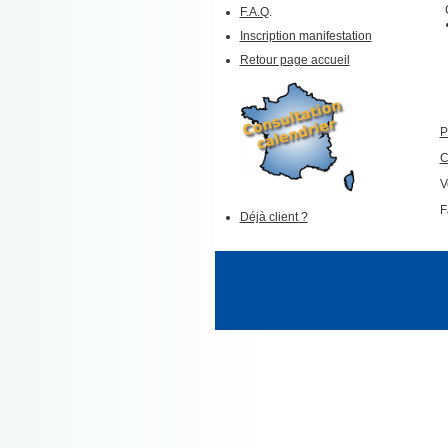
F.A.Q
.
Inscription manifestation
Retour page accueil
P
C
V
F
Déjà client ?