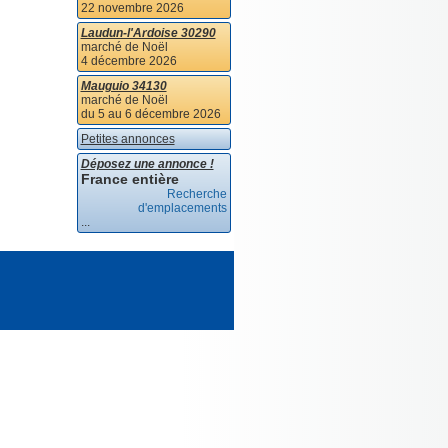
22 novembre 2026
Laudun-l'Ardoise 30290
marché de Noël
4 décembre 2026
Mauguio 34130
marché de Noël
du 5 au 6 décembre 2026
Petites annonces
Déposez une annonce !
France entière
Recherche
d'emplacements
...