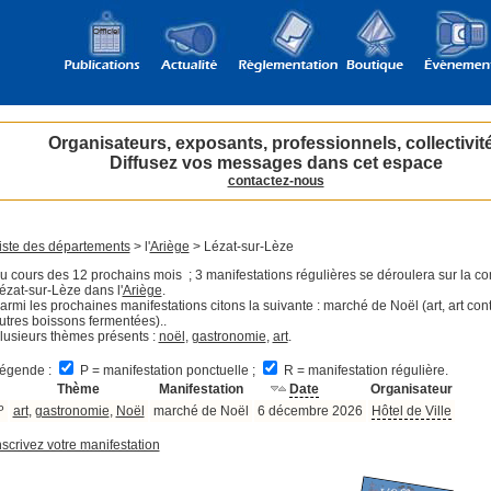
Organisateurs, exposants, professionnels, collectivit
Diffusez vos messages dans cet espace
contactez-nous
iste des départements
> l'
Ariège
> Lézat-sur-Lèze
u cours des 12 prochains mois ; 3 manifestations régulières se déroulera sur la 
ézat-sur-Lèze dans l'
Ariège
.
armi les prochaines manifestations citons la suivante : marché de Noël (art, art co
utres boissons fermentées)..
lusieurs thèmes présents :
noël
,
gastronomie
,
art
.
égende :
P = manifestation ponctuelle ;
R = manifestation régulière.
Thème
Manifestation
Date
Organisateur
P
art
,
gastronomie
,
Noël
marché de Noël
6 décembre 2026
Hôtel de Ville
nscrivez votre manifestation