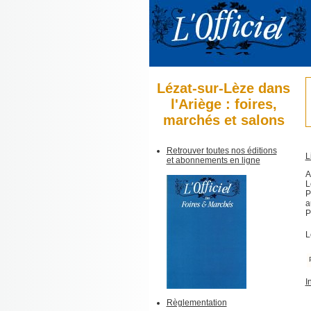
Lézat-sur-Lèze dans
l'Ariège : foires,
marchés et salons
Retrouver toutes nos éditions
L
et abonnements en ligne
A
L
P
a
P
L
I
Règlementation