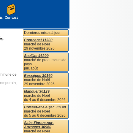
Dernières mises à jour
és
Cournanel 11300
marché de Noël
29 novembre 2026
Souillac 46200
marché de producteurs de
pays
juil, août
commune de
Bessèges 30160
marché de Noël
ntemporain,
29 novembre 2026
Manduel 30129
marché de Noël
du 4 au 6 décembre 2026
Boisset-et-Gaujac 30140
marché de Noël
du 5 au 6 décembre 2026
Saint-Florent-sur-
Auzonnet 30960
marché de Noël