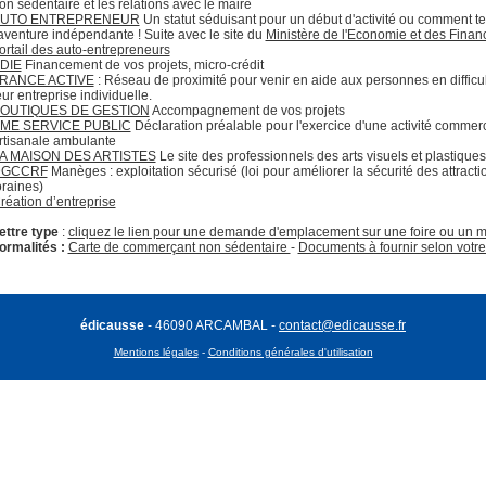
on sédentaire et les relations avec le maire
UTO ENTREPRENEUR
Un statut séduisant pour un début d'activité ou comment te
'aventure indépendante ! Suite avec le site du
Ministère de l'Economie et des Finan
ortail des auto-entrepreneurs
DIE
Financement de vos projets, micro-crédit
RANCE ACTIVE
: Réseau de proximité pour venir en aide aux personnes en difficul
eur entreprise individuelle.
OUTIQUES DE GESTION
Accompagnement de vos projets
ME SERVICE PUBLIC
Déclaration préalable pour l'exercice d'une activité commer
rtisanale ambulante
A MAISON DES ARTISTES
Le site des professionnels des arts visuels et plastiques
DGCCRF
Manèges : exploitation sécurisé (loi pour améliorer la sécurité des attracti
oraines)
réation d’entreprise
ettre type
:
cliquez le lien pour une demande d'emplacement sur une foire ou un 
ormalités :
Carte de commerçant non sédentaire
-
Documents à fournir selon votre 
édicausse
- 46090 ARCAMBAL -
contact@edicausse.fr
Mentions légales
-
Conditions générales d'utilisation