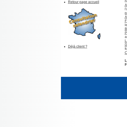
n
Retour page accueil
A
l
p
A
F
l
B
P
a
L
Déjà client ?
f
C
L
F