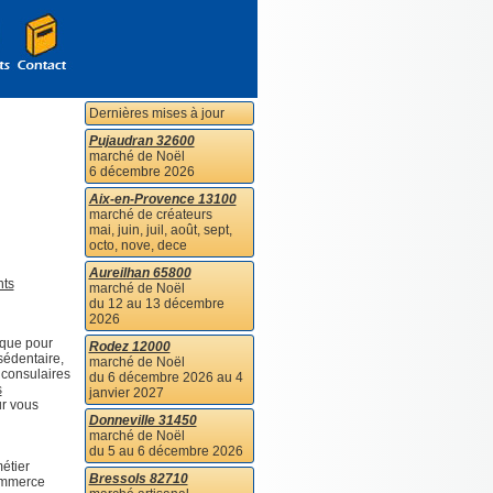
Dernières mises à jour
Pujaudran 32600
marché de Noël
6 décembre 2026
Aix-en-Provence 13100
marché de créateurs
mai, juin, juil, août, sept,
octo, nove, dece
Aureilhan 65800
nts
marché de Noël
du 12 au 13 décembre
2026
sque pour
Rodez 12000
sédentaire,
marché de Noël
s consulaires
du 6 décembre 2026 au 4
s
janvier 2027
ur vous
Donneville 31450
marché de Noël
du 5 au 6 décembre 2026
étier
Bressols 82710
commerce