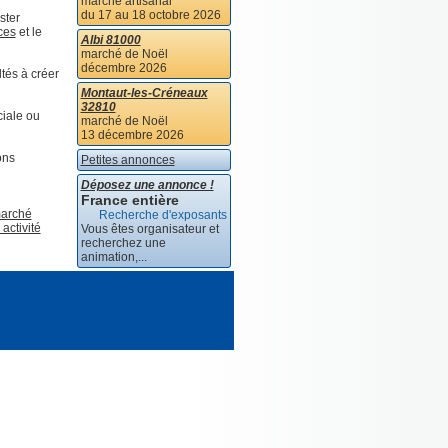
marché artisanal
du 17 au 18 octobre 2026
ster
ces
et le
Albi 81000
marché de Noël
décembre 2026
tés à créer
Montaut-les-Créneaux
32810
ciale ou
marché de Noël
13 décembre 2026
ons
Petites annonces
Déposez une annonce !
France entière
marché
Recherche d'exposants
activité
Vous êtes organisateur et
recherchez une
animation,...