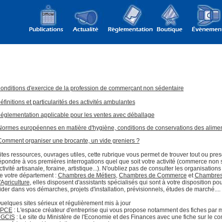
onditions d'exercice de la profession de commerçant non sédentaire
éfinitions et particularités des activités ambulantes
églementation applicable pour les ventes avec déballage
ormes européennes en matière d'hygiène, conditions de conservations des alime
omment organiser une brocante, un vide greniers ?
ites ressources, ouvrages utiles, cette rubrique vous permet de trouver tout ou pre
épondre à vos premières interrogations quel que soit votre activité (commerce non 
ctivité artisanale, foraine, artistique...). N'oubliez pas de consulter les organisation
e votre département :
Chambres de Métiers
,
Chambres de Commerce
et
Chambre
'Agriculture
, elles disposent d'assistants spécialisés qui sont à votre disposition po
ider dans vos démarches, projets d'installation, prévisionnels, études de marché....
uelques sites sérieux et régulièrement mis à jour
PCE
: L'espace créateur d'entreprise qui vous propose notamment des fiches par m
GCIS
: Le site du Ministère de l'Economie et des Finances avec une fiche sur le 