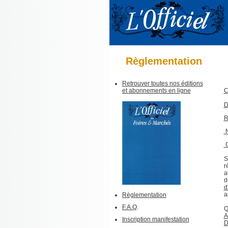
Règlementation
Retrouver toutes nos éditions
et abonnements en ligne
C
D
R
N
C
S
r
a
d
d
a
Règlementation
F.A.Q
.
Q
A
Inscription manifestation
D