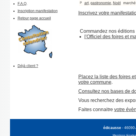
P
art
,
gastronomie
,
Noël
marché
F.A.Q
.
Inscription manifestation
Inscrivez votre manifestati
Retour page accueil
Commandez nos éditions 
l'Officiel des foires et 
Déjà client ?
Placez la liste des foires e
votre commune
.
Consultez nos bases de d
Vous recherchez des expos
Faites connaitre
votre évè
édicausse
- 46090
Mentions légale