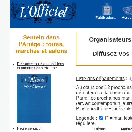
Sentein dans
Organisateurs
l'Ariège : foires,
marchés et salons
Diffusez vos
Retrouver toutes nos éditions
et abonnements en ligne
Liste des départements
> l'
Au cours des 12 prochains 
déroulera sur la commune 
Parmi les prochaines manif
(art, art contemporain, aut
Plusieurs thèmes présents
Légende :
P = manifesta
régulière.
Règlementation
Thème
Manife