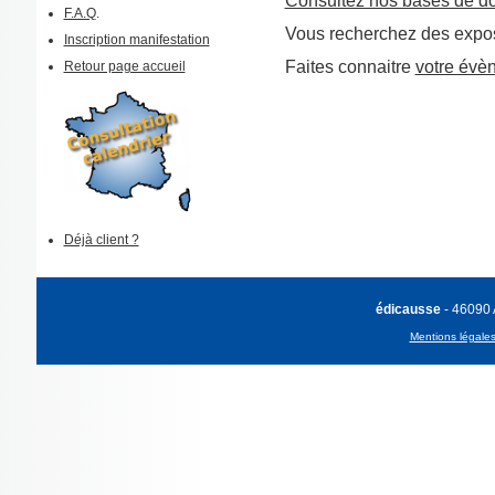
Consultez nos bases de d
F.A.Q
.
Vous recherchez des expos
Inscription manifestation
Faites connaitre
votre évè
Retour page accueil
Déjà client ?
édicausse
- 46090
Mentions légale