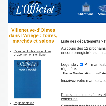
Villeneuve-d'Olmes
dans l'Ariège : foires,
marchés et salons
Liste des départements
> l'
Au cours des 12 prochains 
Retrouver toutes nos éditions
encore enregistrée sur la
et abonnements en ligne
.
Légende :
P = manifesta
régulière.
Thème
Manifestation
Date
Inscrivez votre manifestati
Placez la liste des foires e
commune
.
Règlementation