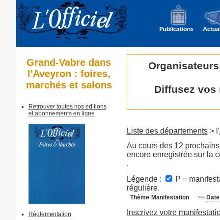
Grand-Vabre dans
Organisateurs
l'Aveyron : foires,
marchés et salons
Diffusez vos
Retrouver toutes nos éditions
et abonnements en ligne
Liste des départements
> l'
Au cours des 12 prochains 
encore enregistrée sur la
.
Légende :
P = manifesta
régulière.
Thème
Manifestation
Date
Inscrivez votre manifestati
Règlementation