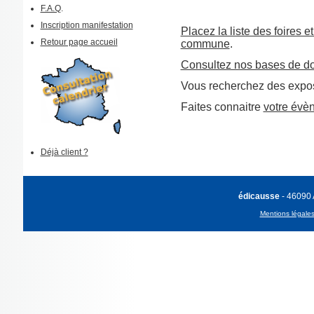
F.A.Q
.
Inscription manifestation
Placez la liste des foires e
Retour page accueil
commune
.
Consultez nos bases de d
Vous recherchez des expos
Faites connaitre
votre évè
Déjà client ?
édicausse
- 46090
Mentions légale