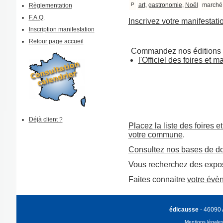
P
art
,
gastronomie
,
Noël
marché
Règlementation
F.A.Q
.
Inscrivez votre manifestati
Inscription manifestation
Retour page accueil
Commandez nos éditions 
l'Officiel des foires et 
Déjà client ?
Placez la liste des foires e
votre commune
.
Consultez nos bases de d
Vous recherchez des expos
Faites connaitre
votre évè
édicausse
- 46090
Mentions légale