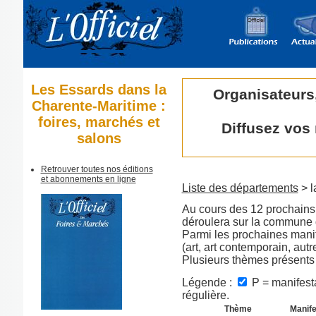
Les Essards dans la
Organisateurs
Charente-Maritime :
foires, marchés et
Diffusez vos
salons
Retrouver toutes nos éditions
et abonnements en ligne
Liste des départements
> l
Au cours des 12 prochains 
déroulera sur la commune
Parmi les prochaines manif
(art, art contemporain, aut
Plusieurs thèmes présents
Légende :
P = manifesta
régulière.
Thème
Manife