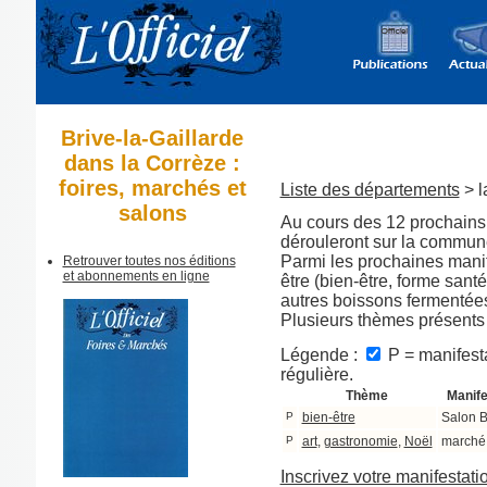
Brive-la-Gaillarde
dans la Corrèze :
foires, marchés et
Liste des départements
> l
salons
Au cours des 12 prochains 
dérouleront sur la commune
Parmi les prochaines manif
Retrouver toutes nos éditions
et abonnements en ligne
être (bien-être, forme sant
autres boissons fermentées
Plusieurs thèmes présents
Légende :
P = manifesta
régulière.
Thème
Manife
P
bien-être
Salon B
P
art
,
gastronomie
,
Noël
marché
Inscrivez votre manifestati