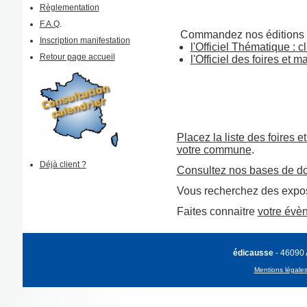
Règlementation
F.A.Q
.
Commandez nos éditions 
Inscription manifestation
l'Officiel Thématique : cl
Retour page accueil
l'Officiel des foires et 
Placez la liste des foires e
votre commune
.
Déjà client ?
Consultez nos bases de d
Vous recherchez des expos
Faites connaitre
votre évè
édicausse
- 46090
Mentions légale