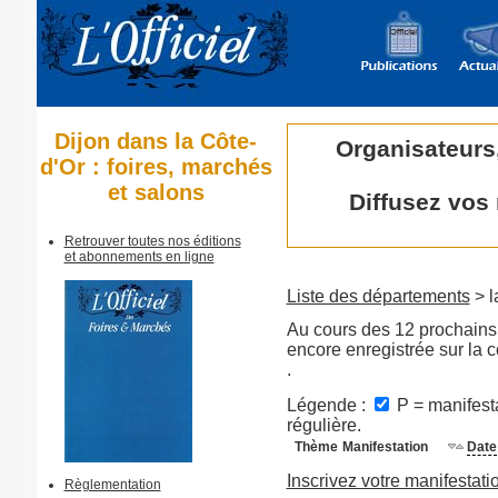
Dijon dans la Côte-
Organisateurs
d'Or : foires, marchés
et salons
Diffusez vos
Retrouver toutes nos éditions
et abonnements en ligne
Liste des départements
> l
Au cours des 12 prochains 
encore enregistrée sur la
.
Légende :
P = manifesta
régulière.
Thème
Manifestation
Date
Inscrivez votre manifestati
Règlementation