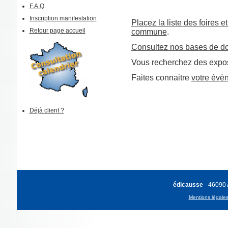
F.A.Q
.
Inscription manifestation
Placez la liste des foires e
Retour page accueil
commune
.
Consultez nos bases de d
Vous recherchez des expos
Faites connaitre
votre évè
Déjà client ?
édicausse
- 46090
Mentions légale