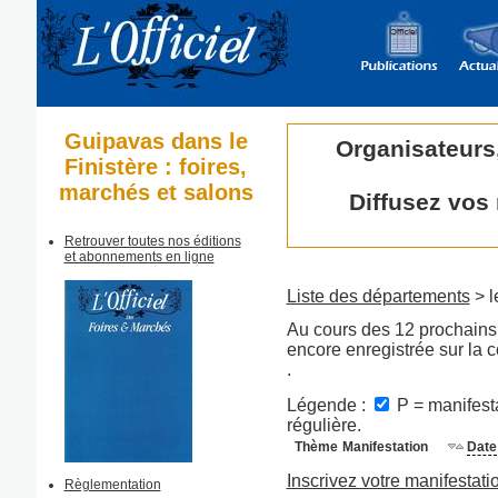
Guipavas dans le
Organisateurs
Finistère : foires,
marchés et salons
Diffusez vos
Retrouver toutes nos éditions
et abonnements en ligne
Liste des départements
> l
Au cours des 12 prochains 
encore enregistrée sur l
.
Légende :
P = manifesta
régulière.
Thème
Manifestation
Date
Inscrivez votre manifestati
Règlementation