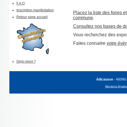
F.A.Q
.
Inscription manifestation
Placez la liste des foires e
Retour page accueil
commune
.
Consultez nos bases de d
Vous recherchez des expos
Faites connaitre
votre évè
Déjà client ?
édicausse
- 46090
Mentions légale