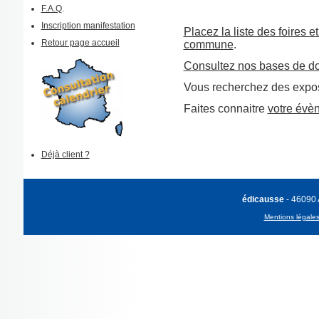
F.A.Q
.
Inscription manifestation
Placez la liste des foires e
Retour page accueil
commune
.
Consultez nos bases de d
Vous recherchez des expos
Faites connaitre
votre évè
Déjà client ?
édicausse
- 46090
Mentions légale