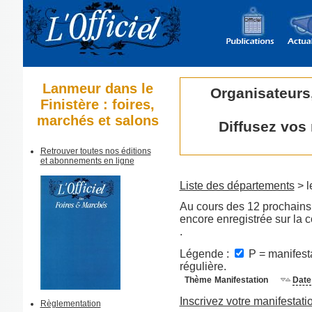
Lanmeur dans le
Organisateurs
Finistère : foires,
marchés et salons
Diffusez vos
Retrouver toutes nos éditions
et abonnements en ligne
Liste des départements
> l
Au cours des 12 prochains 
encore enregistrée sur l
.
Légende :
P = manifesta
régulière.
Thème
Manifestation
Date
Inscrivez votre manifestati
Règlementation