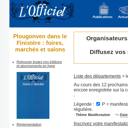
Plougonven dans le
Organisateurs
Finistère : foires,
marchés et salons
Diffusez vos
Retrouver toutes nos éditions
et abonnements en ligne
Liste des départements
> l
Au cours des 12 prochains 
encore enregistrée sur l
.
Légende :
P = manifesta
régulière.
Thème
Manifestation
Date
Inscrivez votre manifestati
Règlementation