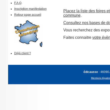
F.A.Q
.
Inscription manifestation
Placez la liste des foires e
Retour page accueil
commune
.
Consultez nos bases de d
Vous recherchez des expos
Faites connaitre
votre évè
Déjà client ?
édicausse
- 46090
Mentions légale