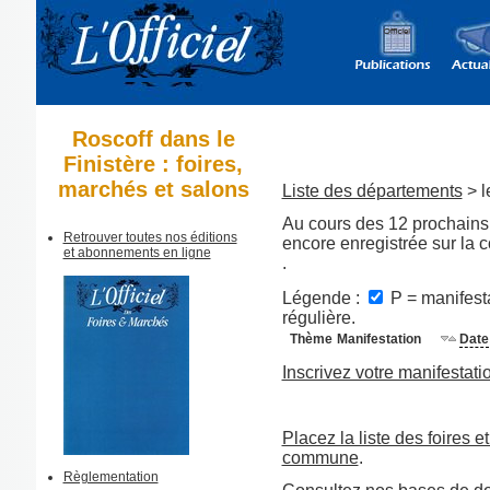
Roscoff dans le
Finistère : foires,
marchés et salons
Liste des départements
> l
Au cours des 12 prochains 
Retrouver toutes nos éditions
encore enregistrée sur la
et abonnements en ligne
.
Légende :
P = manifesta
régulière.
Thème
Manifestation
Date
Inscrivez votre manifestati
Placez la liste des foires e
commune
.
Règlementation