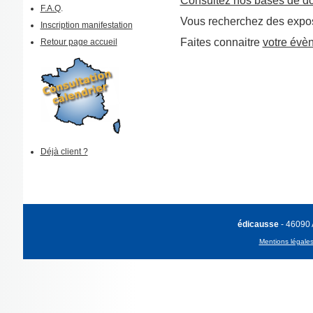
Consultez nos bases de d
F.A.Q
.
Vous recherchez des expos
Inscription manifestation
Faites connaitre
votre évè
Retour page accueil
Déjà client ?
édicausse
- 46090
Mentions légale