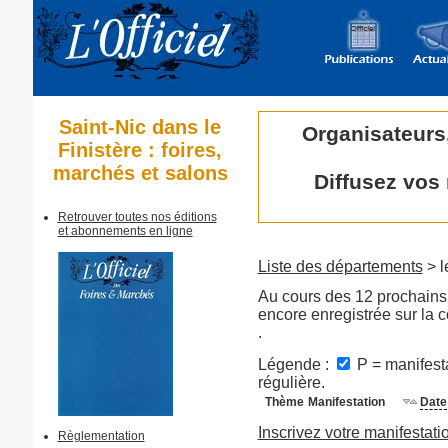
Saint-Nic dans le
Organisateurs
Finistère : foires,
marchés et salons
Diffusez vos
Retrouver toutes nos éditions
et abonnements en ligne
Liste des départements
> l
Au cours des 12 prochains 
encore enregistrée sur la
.
Légende :
P = manifesta
régulière.
Thème
Manifestation
Date
Inscrivez votre manifestati
Règlementation