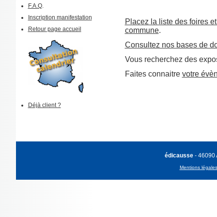
F.A.Q
.
Inscription manifestation
Placez la liste des foires e
Retour page accueil
commune
.
Consultez nos bases de d
Vous recherchez des expos
Faites connaitre
votre évè
Déjà client ?
édicausse
- 46090
Mentions légale