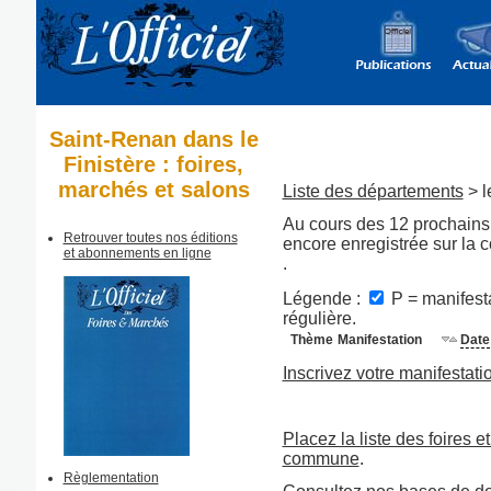
Saint-Renan dans le
Finistère : foires,
marchés et salons
Liste des départements
> l
Au cours des 12 prochains 
Retrouver toutes nos éditions
encore enregistrée sur la
et abonnements en ligne
.
Légende :
P = manifesta
régulière.
Thème
Manifestation
Date
Inscrivez votre manifestati
Placez la liste des foires e
commune
.
Règlementation