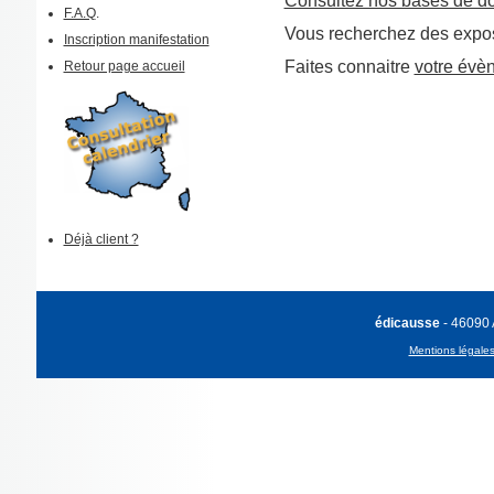
Consultez nos bases de d
F.A.Q
.
Vous recherchez des expos
Inscription manifestation
Faites connaitre
votre évè
Retour page accueil
Déjà client ?
édicausse
- 46090
Mentions légale