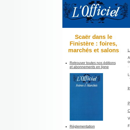
Scaër dans le
Finistère : foires,
marchés et salons
L
A
c
Retrouver toutes nos éditions
.
et abonnements en ligne
L
I
P
C
V
F
Règlementation