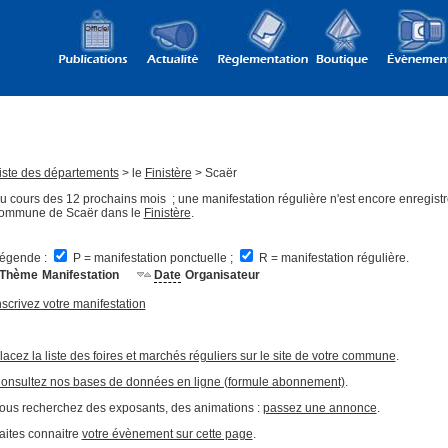
iste des départements
> le
Finistère
> Scaër
u cours des 12 prochains mois ; une manifestation régulière n'est encore enregistr
ommune de Scaër dans le
Finistère
.
égende :
P = manifestation ponctuelle ;
R = manifestation régulière.
Thème
Manifestation
Date
Organisateur
nscrivez votre manifestation
lacez la liste des foires et marchés réguliers sur le site de votre commune
.
onsultez nos bases de données en ligne (formule abonnement)
.
ous recherchez des exposants, des animations :
passez une annonce
.
aites connaitre
votre évènement sur cette page
.