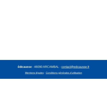
édicausse
- 46090 ARCAMBAL -
contact@edicausse.fr
Mentions légales
-
Conditions générales d'utilisation