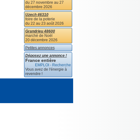
du 27 novembre au 27
décembre 2026
Uzech 46310
foire de la poterie
du 22 au 23 août 2026
Grandrieu 48600
marché de Noël
20 décembre 2026
Petites annonces
Déposez une annonce !
France entière
EMPLOI - Recherche
Vous avez de l'énergie à
revendre !