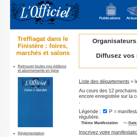
Treffiagat dans le
Organisateurs
Finistère : foires,
marchés et salons
Diffusez vos
Retrouver toutes nos éditions
et abonnements en ligne
Liste des départements
> l
Au cours des 12 prochains 
encore enregistrée sur la 
.
Légende :
P = manifesta
régulière.
Thème
Manifestation
Date
Inscrivez votre manifestati
Règlementation