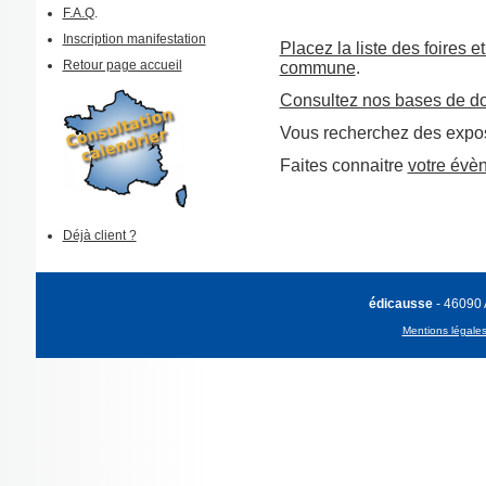
F.A.Q
.
Inscription manifestation
Placez la liste des foires e
Retour page accueil
commune
.
Consultez nos bases de d
Vous recherchez des expos
Faites connaitre
votre évè
Déjà client ?
édicausse
- 46090
Mentions légale