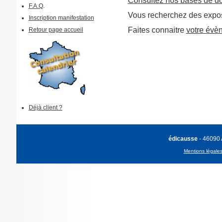
Consultez nos bases de d
F.A.Q
.
Vous recherchez des expos
Inscription manifestation
Faites connaitre
votre évè
Retour page accueil
Déjà client ?
édicausse
- 46090
Mentions légale