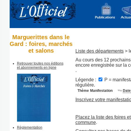
Marguerittes dans le
Gard : foires, marchés
et salons
Liste des départements
> l
Au cours des 12 prochains 
Retrouver toutes nos éditions
encore enregistrée sur la
et abonnements en ligne
.
Légende :
P = manifesta
régulière.
Thème
Manifestation
Date
Inscrivez votre manifestati
Placez la liste des foires e
commune
.
Règlementation