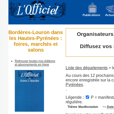
Bordères-Louron dans
Organisateurs
les Hautes-Pyrénées :
foires, marchés et
Diffusez vos
salons
Retrouver toutes nos éditions
et abonnements en ligne
Liste des départements
> l
Au cours des 12 prochains 
encore enregistrée sur la
Pyrénées
.
.
Légende :
P = manifesta
régulière.
Thème
Manifestation
Date