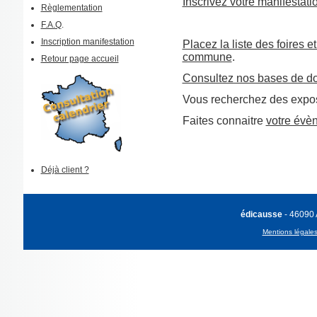
Inscrivez votre manifestati
Règlementation
F.A.Q
.
Inscription manifestation
Placez la liste des foires e
commune
.
Retour page accueil
Consultez nos bases de d
Vous recherchez des expos
Faites connaitre
votre évè
Déjà client ?
édicausse
- 46090
Mentions légale