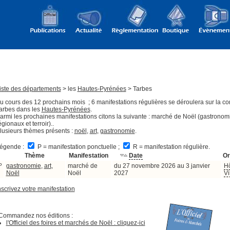
iste des départements
> les
Hautes-Pyrénées
> Tarbes
u cours des 12 prochains mois ; 6 manifestations régulières se déroulera sur la 
arbes dans les
Hautes-Pyrénées
.
armi les prochaines manifestations citons la suivante : marché de Noël (gastronomi
égionaux et terroir)..
lusieurs thèmes présents :
noël
,
art
,
gastronomie
.
égende :
P = manifestation ponctuelle ;
R = manifestation régulière.
Thème
Manifestation
Date
Or
P
gastronomie
,
art
,
marché de
du 27 novembre 2026 au 3 janvier
Hô
Noël
Noël
2027
Vi
nscrivez votre manifestation
Commandez nos éditions :
l'Officiel des foires et marchés de Noël : cliquez-ici