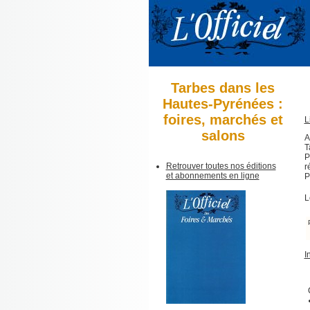
Tarbes dans les
Hautes-Pyrénées :
foires, marchés et
L
salons
A
T
P
Retrouver toutes nos éditions
r
et abonnements en ligne
P
L
I