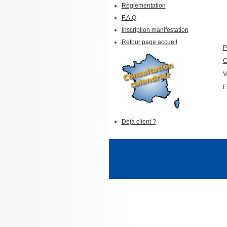
Règlementation
F.A.Q
.
Inscription manifestation
Retour page accueil
P
C
V
F
Déjà client ?