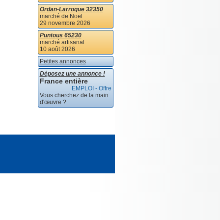
Ordan-Larroque 32350
marché de Noël
29 novembre 2026
Puntous 65230
marché artisanal
10 août 2026
Petites annonces
Déposez une annonce !
France entière
EMPLOI - Offre
Vous cherchez de la main
d'œuvre ?