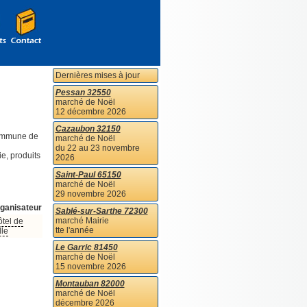
Dernières mises à jour
Pessan 32550
marché de Noël
12 décembre 2026
Cazaubon 32150
commune de
marché de Noël
du 22 au 23 novembre
e, produits
2026
Saint-Paul 65150
marché de Noël
29 novembre 2026
ganisateur
Sablé-sur-Sarthe 72300
marché Mairie
tel de
tte l'année
lle
Le Garric 81450
marché de Noël
15 novembre 2026
Montauban 82000
marché de Noël
décembre 2026