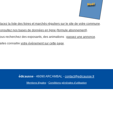
lacez la liste des foires et marchés réguliers sur le site de votre commune
.
onsultez nos bases de données en ligne (formule abonnement)
.
ous recherchez des exposants, des animations :
passez une annonce
.
aites connaitre
votre évènement sur cette page
.
édicausse
- 46090 ARCAMBAL -
contact@edicausse.fr
Mentions légales
-
Conditions générales d'utilisation