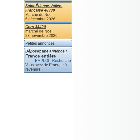
Saint-Étienne-Vallée-
Française 48330
Marché de Noël
6 décembre 2026
Cers 34420
marché de Noël
28 novembre 2026
Petites annonces
Déposez une annonce !
France entière
EMPLOI - Recherche
Vous avez de l'énergie à
revendre !