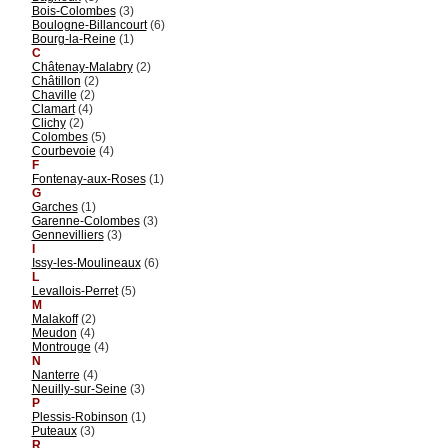
Bois-Colombes
(3)
Boulogne-Billancourt
(6)
Bourg-la-Reine
(1)
C
Châtenay-Malabry
(2)
Châtillon
(2)
Chaville
(2)
Clamart
(4)
Clichy
(2)
Colombes
(5)
Courbevoie
(4)
F
Fontenay-aux-Roses
(1)
G
Garches
(1)
Garenne-Colombes
(3)
Gennevilliers
(3)
I
Issy-les-Moulineaux
(6)
L
Levallois-Perret
(5)
M
Malakoff
(2)
Meudon
(4)
Montrouge
(4)
N
Nanterre
(4)
Neuilly-sur-Seine
(3)
P
Plessis-Robinson
(1)
Puteaux
(3)
R