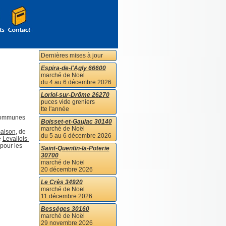
Dernières mises à jour
Espira-de-l'Agly 66600
marché de Noël
du 4 au 6 décembre 2026
Loriol-sur-Drôme 26270
puces vide greniers
tte l'année
 communes
Boisset-et-Gaujac 30140
marché de Noël
aison
, de
du 5 au 6 décembre 2026
e
Levallois-
 pour les
Saint-Quentin-la-Poterie
30700
marché de Noël
20 décembre 2026
Le Crès 34920
marché de Noël
11 décembre 2026
Bessèges 30160
marché de Noël
29 novembre 2026