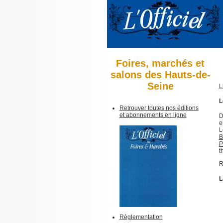
Foires, marchés et
salons des Hauts-de-
Seine
L
L
Retrouver toutes nos éditions
et abonnements en ligne
D
e
L
B
P
t
R
L
Règlementation