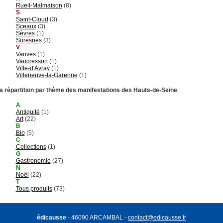
Rueil-Malmaison
(8)
S
Saint-Cloud
(3)
Sceaux
(3)
Sèvres
(1)
Suresnes
(3)
V
Vanves
(1)
Vaucresson
(1)
Ville-d'Avray
(1)
Villeneuve-la-Garenne
(1)
a répartition par thème des manifestations des Hauts-de-Seine
A
Antiquité
(1)
Art
(22)
B
Bio
(5)
C
Collections
(1)
G
Gastronomie
(27)
N
Noël
(22)
T
Tous produits
(73)
édicausse
- 46090 ARCAMBAL -
contact@edicausse.fr