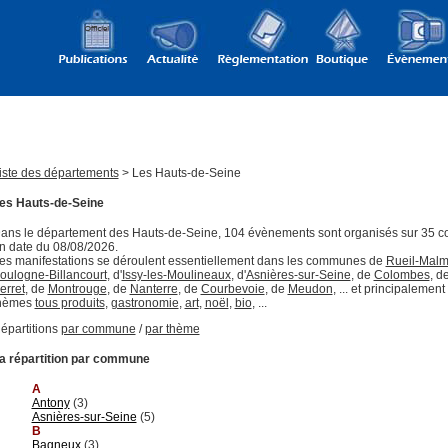
iste des départements
> Les Hauts-de-Seine
es Hauts-de-Seine
ans le département des Hauts-de-Seine, 104 évènements sont organisés sur 35
n date du 08/08/2026.
es manifestations se déroulent essentiellement dans les communes de
Rueil-Malm
oulogne-Billancourt
, d'
Issy-les-Moulineaux
, d'
Asnières-sur-Seine
, de
Colombes
, d
erret
, de
Montrouge
, de
Nanterre
, de
Courbevoie
, de
Meudon
, ... et principalement
hèmes
tous produits
,
gastronomie
,
art
,
noël
,
bio
, ...
épartitions
par commune
/
par thème
a répartition par commune
A
Antony
(3)
Asnières-sur-Seine
(5)
B
Bagneux
(3)