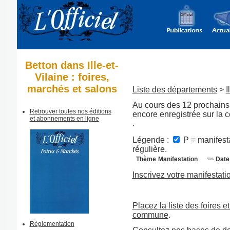
Betton dans Ille-et-
Vilaine : foires,
marchés et salons
Liste des départements
>
I
Au cours des 12 prochains 
Retrouver toutes nos éditions
encore enregistrée sur la
et abonnements en ligne
.
Légende :
P = manifesta
régulière.
Thème
Manifestation
Date
Inscrivez votre manifestati
Placez la liste des foires e
commune
.
Règlementation