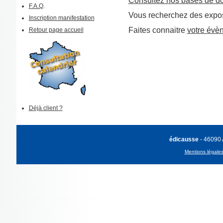
Consultez nos bases de d
F.A.Q
.
Vous recherchez des expos
Inscription manifestation
Faites connaitre
votre évè
Retour page accueil
Déjà client ?
édicausse
- 46090
Mentions légale