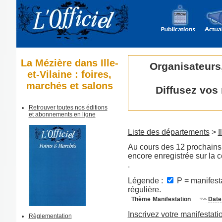
La Mézière dans Ille-
Organisateurs
et-Vilaine : foires,
marchés et salons
Diffusez vos
Retrouver toutes nos éditions
et abonnements en ligne
Liste des départements
>
I
Au cours des 12 prochains 
encore enregistrée sur la
.
Légende :
P = manifesta
régulière.
Thème
Manifestation
Date
Inscrivez votre manifestati
Règlementation