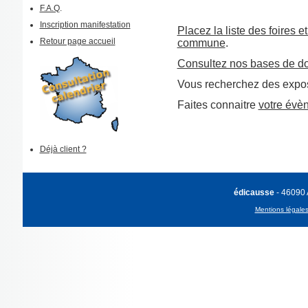
F.A.Q
.
Inscription manifestation
Placez la liste des foires e
Retour page accueil
commune
.
Consultez nos bases de d
Vous recherchez des expos
Faites connaitre
votre évè
Déjà client ?
édicausse
- 46090
Mentions légale