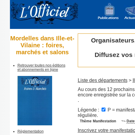
Mordelles dans Ille-et-
Organisateurs
Vilaine : foires,
marchés et salons
Diffusez vos
Retrouver toutes nos éditions
et abonnements en ligne
Liste des départements
>
I
Au cours des 12 prochains 
encore enregistrée sur l
.
Légende :
P = manifesta
régulière.
Thème
Manifestation
Date
Inscrivez votre manifestati
Règlementation