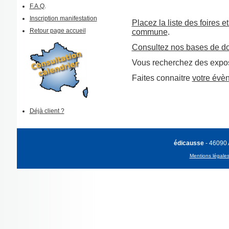
F.A.Q
.
Inscription manifestation
Placez la liste des foires e
Retour page accueil
commune
.
Consultez nos bases de d
Vous recherchez des expos
Faites connaitre
votre évè
Déjà client ?
édicausse
- 46090
Mentions légale