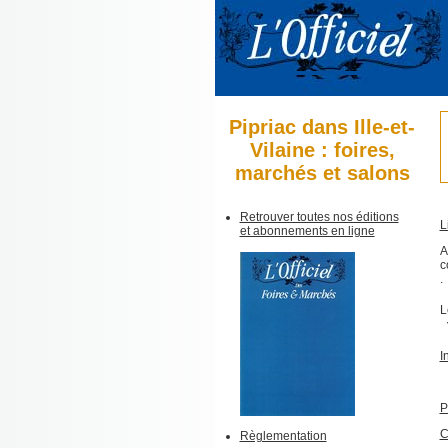
Pipriac dans Ille-et-
Vilaine : foires,
marchés et salons
Retrouver toutes nos éditions
L
et abonnements en ligne
A
c
.
L
I
P
C
Règlementation