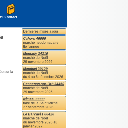
Dernières mises à jour
és
Cahors 46000
marché hebdomadaire
tte l'année
Montady 34310
marché de Noël
29 novembre 2026
Manduel 30129
ée sur la
marché de Noël
du 4 au 6 décembre 2026
Cessenon-sur-Orb 34460
marché de Noël
29 novembre 2026
Nîmes 30000
foire de la Saint Michel
27 septembre 2026
Le Barcarès 66420
marché de Noël
du novembre 2026 au
janvier 2027