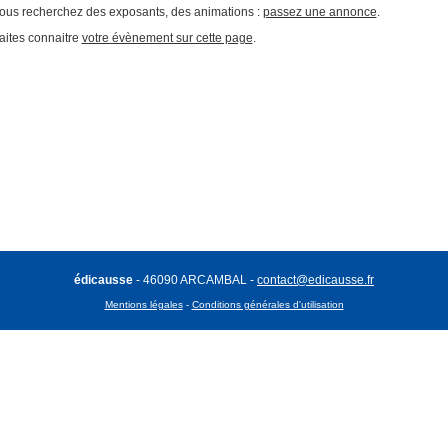
ous recherchez des exposants, des animations :
passez une annonce
.
aites connaitre
votre évènement sur cette page
.
édicausse
- 46090 ARCAMBAL -
contact@edicausse.fr
Mentions légales
-
Conditions générales d'utilisation