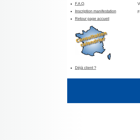
F.A.Q
.
V
Inscription manifestation
F
Retour page accueil
Déjà client ?