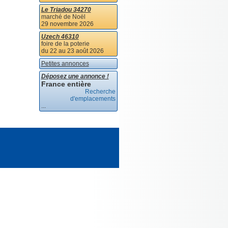
Le Triadou 34270
marché de Noël
29 novembre 2026
Uzech 46310
foire de la poterie
du 22 au 23 août 2026
Petites annonces
Déposez une annonce !
France entière
Recherche
d'emplacements
...