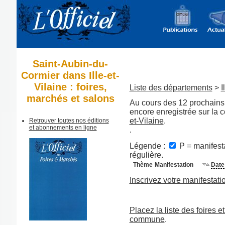
Saint-Aubin-du-
Cormier dans Ille-et-
Vilaine : foires,
Liste des départements
>
I
marchés et salons
Au cours des 12 prochains 
encore enregistrée sur l
et-Vilaine
.
Retrouver toutes nos éditions
et abonnements en ligne
.
Légende :
P = manifesta
régulière.
Thème
Manifestation
Date
Inscrivez votre manifestati
Placez la liste des foires e
commune
.