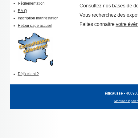
Règlementation
Consultez nos bases de d
F.A.Q
.
Vous recherchez des expos
Inscription manifestation
Faites connaitre
votre évè
Retour page accueil
Déjà client ?
édicausse
- 46090
Mentions légale