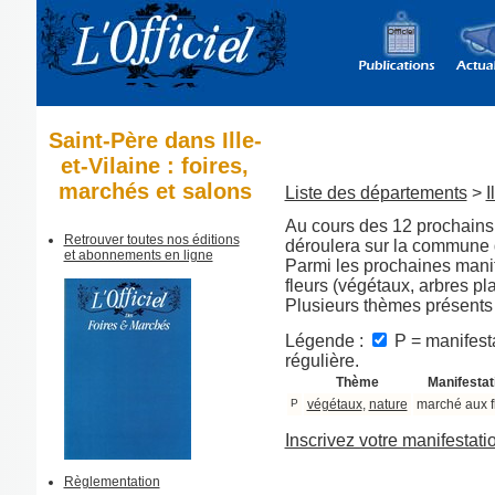
Saint-Père dans Ille-
et-Vilaine : foires,
marchés et salons
Liste des départements
>
I
Au cours des 12 prochains 
Retrouver toutes nos éditions
déroulera sur la commune
et abonnements en ligne
Parmi les prochaines manif
fleurs (végétaux, arbres pl
Plusieurs thèmes présents
Légende :
P = manifesta
régulière.
Thème
Manifestat
P
végétaux
,
nature
marché aux f
Inscrivez votre manifestati
Règlementation