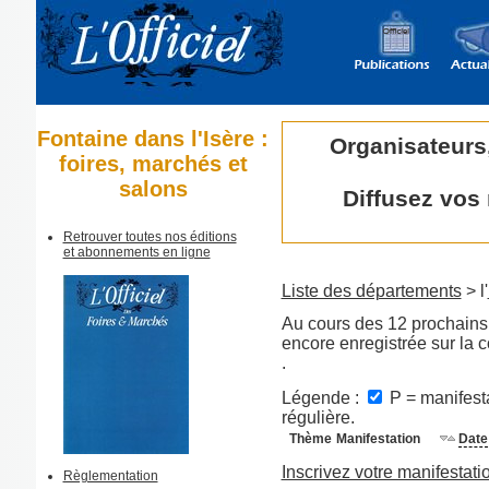
Fontaine dans l'Isère :
Organisateurs
foires, marchés et
salons
Diffusez vos
Retrouver toutes nos éditions
et abonnements en ligne
Liste des départements
> l'
Au cours des 12 prochains 
encore enregistrée sur la
.
Légende :
P = manifesta
régulière.
Thème
Manifestation
Date
Inscrivez votre manifestati
Règlementation