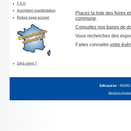
F.A.Q
.
Inscription manifestation
Placez la liste des foires e
Retour page accueil
commune
.
Consultez nos bases de d
Vous recherchez des expos
Faites connaitre
votre évè
Déjà client ?
édicausse
- 46090
Mentions légale