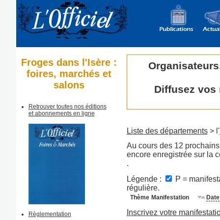
Froges dans l'Isère :
Organisateurs
foires, marchés et
salons
Diffusez vos
Retrouver toutes nos éditions
et abonnements en ligne
Liste des départements
> l'
Au cours des 12 prochains 
encore enregistrée sur la
.
Légende :
P = manifesta
régulière.
Thème
Manifestation
Date
Inscrivez votre manifestati
Règlementation