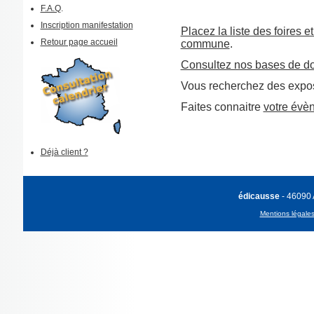
F.A.Q
.
Inscription manifestation
Placez la liste des foires e
Retour page accueil
commune
.
Consultez nos bases de d
Vous recherchez des expos
Faites connaitre
votre évè
Déjà client ?
édicausse
- 46090
Mentions légale