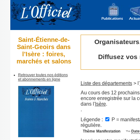
Saint-Étienne-de-
Organisateurs
Saint-Geoirs dans
l'Isère : foires,
Diffusez vos
marchés et salons
Retrouver toutes nos éditions
et abonnements en ligne
Liste des départements
> l'
Au cours des 12 prochains 
encore enregistrée sur la
dans l'
Isère
.
.
Légende :
P = manifesta
régulière.
Thème
Manifestation
Date