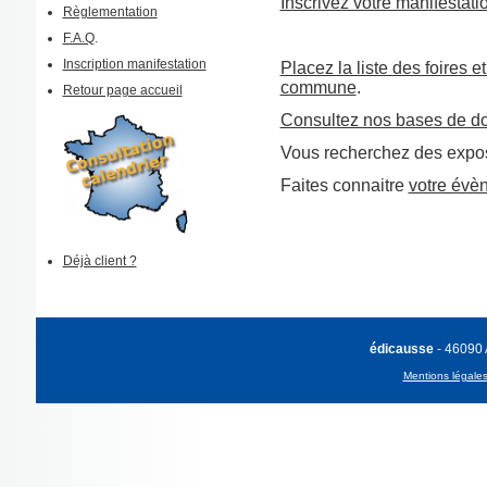
Inscrivez votre manifestati
Règlementation
F.A.Q
.
Inscription manifestation
Placez la liste des foires e
commune
.
Retour page accueil
Consultez nos bases de d
Vous recherchez des expos
Faites connaitre
votre évè
Déjà client ?
édicausse
- 46090
Mentions légale