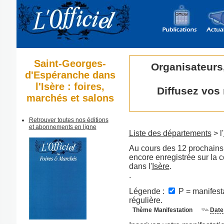
Saint-Georges-
Organisateurs
d'Espéranche dans
l'Isère : foires,
Diffusez vos
marchés et salons
Retrouver toutes nos éditions
et abonnements en ligne
Liste des départements
> l'
Au cours des 12 prochains 
encore enregistrée sur l
dans l'
Isère
.
.
Légende :
P = manifesta
régulière.
Thème
Manifestation
Date