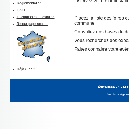
Inscrivez votre manifestati
Règlementation
F.A.Q
.
Inscription manifestation
Placez la liste des foires e
commune
.
Retour page accueil
Consultez nos bases de d
Vous recherchez des expos
Faites connaitre
votre évè
Déjà client ?
édicausse
- 46090
Mentions légale