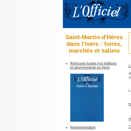
Saint-Martin-d'Hères
dans l'Isère : foires,
marchés et salons
Retrouver toutes nos éditions
L
et abonnements en ligne
A
c
.
L
I
P
C
Règlementation