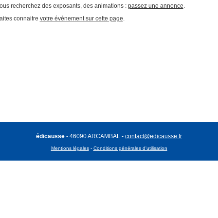
ous recherchez des exposants, des animations :
passez une annonce
.
aites connaitre
votre évènement sur cette page
.
édicausse
- 46090 ARCAMBAL -
contact@edicausse.fr
Mentions légales
-
Conditions générales d'utilisation