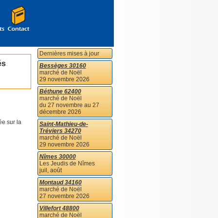
Dernières mises à jour
és
Bessèges 30160
marché de Noël
29 novembre 2026
Béthune 62400
marché de Noël
du 27 novembre au 27
décembre 2026
ée sur la
Saint-Mathieu-de-
Tréviers 34270
marché de Noël
29 novembre 2026
Nîmes 30000
Les Jeudis de Nîmes
juil, août
Montaud 34160
marché de Noël
27 novembre 2026
Villefort 48800
marché de Noël