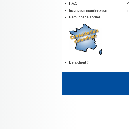
F.A.Q
.
V
Inscription manifestation
F
Retour page accueil
Déjà client ?