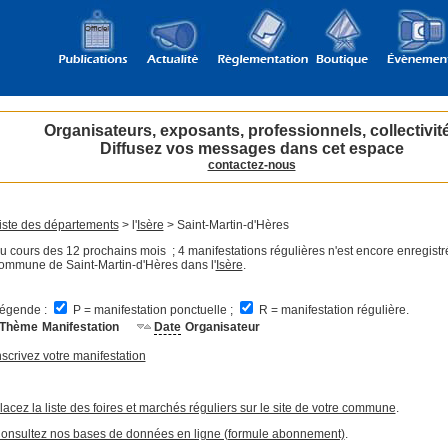
Organisateurs, exposants, professionnels, collectivit
Diffusez vos messages dans cet espace
contactez-nous
iste des départements
> l'
Isère
> Saint-Martin-d'Hères
u cours des 12 prochains mois ; 4 manifestations régulières n'est encore enregistr
ommune de Saint-Martin-d'Hères dans l'
Isère
.
égende :
P = manifestation ponctuelle ;
R = manifestation régulière.
Thème
Manifestation
Date
Organisateur
nscrivez votre manifestation
lacez la liste des foires et marchés réguliers sur le site de votre commune
.
onsultez nos bases de données en ligne (formule abonnement)
.