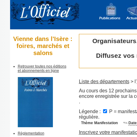
Vienne dans l'Isère :
Organisateurs
foires, marchés et
salons
Diffusez vos
Retrouver toutes nos éditions
et abonnements en ligne
Liste des départements
> l'
Au cours des 12 prochains 
encore enregistrée sur la
.
Légende :
P = manifesta
régulière.
Thème
Manifestation
Date
Inscrivez votre manifestati
Règlementation