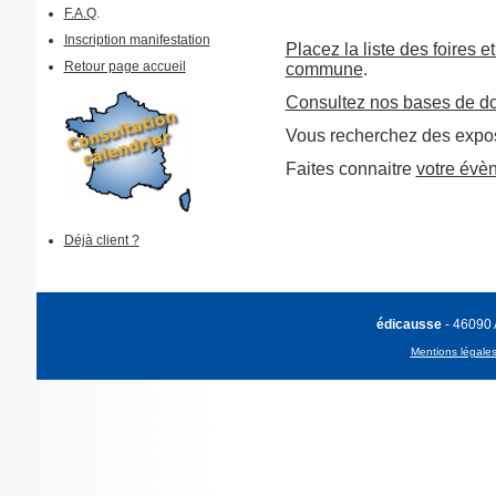
F.A.Q
.
Inscription manifestation
Placez la liste des foires e
Retour page accueil
commune
.
Consultez nos bases de d
Vous recherchez des expos
Faites connaitre
votre évè
Déjà client ?
édicausse
- 46090
Mentions légale