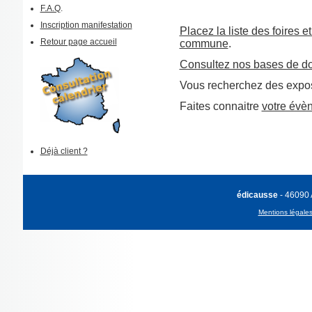
F.A.Q
.
Inscription manifestation
Placez la liste des foires e
Retour page accueil
commune
.
Consultez nos bases de d
Vous recherchez des expos
Faites connaitre
votre évè
Déjà client ?
édicausse
- 46090
Mentions légale