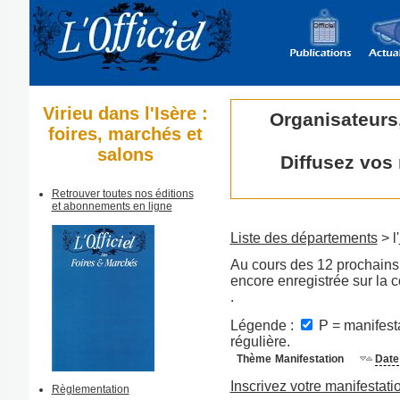
Virieu dans l'Isère :
Organisateurs
foires, marchés et
salons
Diffusez vos
Retrouver toutes nos éditions
et abonnements en ligne
Liste des départements
> l'
Au cours des 12 prochains 
encore enregistrée sur la 
.
Légende :
P = manifesta
régulière.
Thème
Manifestation
Date
Inscrivez votre manifestati
Règlementation