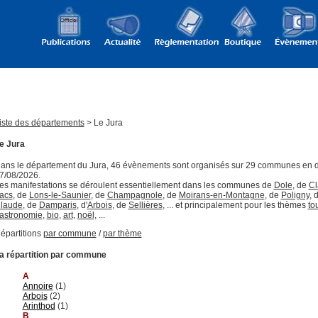
iste des départements
> Le Jura
e Jura
ans le département du Jura, 46 évènements sont organisés sur 29 communes en 
7/08/2026.
es manifestations se déroulent essentiellement dans les communes de
Dole
, de
Cl
acs
, de
Lons-le-Saunier
, de
Champagnole
, de
Moirans-en-Montagne
, de
Poligny
, 
laude
, de
Damparis
, d'
Arbois
, de
Sellières
, ... et principalement pour les thèmes
to
astronomie
,
bio
,
art
,
noël
, ...
épartitions
par commune
/
par thème
a répartition par commune
A
Annoire
(1)
Arbois
(2)
Arinthod
(1)
B