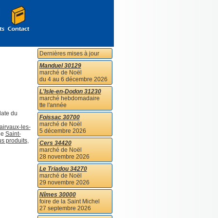
Dernières mises à jour
Manduel 30129
marché de Noël
du 4 au 6 décembre 2026
L'Isle-en-Dodon 31230
marché hebdomadaire
tte l'année
date du
Foissac 30700
marché de Noël
airvaux-les-
5 décembre 2026
de
Saint-
us produits
,
Cers 34420
marché de Noël
28 novembre 2026
Le Triadou 34270
marché de Noël
29 novembre 2026
Nîmes 30000
foire de la Saint Michel
27 septembre 2026