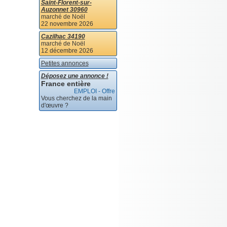
Saint-Florent-sur-
Auzonnet 30960
marché de Noël
22 novembre 2026
Cazilhac 34190
marché de Noël
12 décembre 2026
Petites annonces
Déposez une annonce !
France entière
EMPLOI - Offre
Vous cherchez de la main
d'œuvre ?