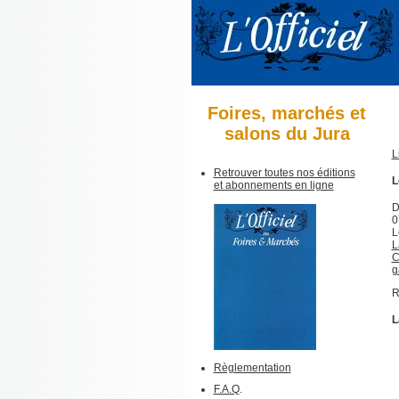
Foires, marchés et
salons du Jura
L
Retrouver toutes nos éditions
L
et abonnements en ligne
D
0
L
L
C
g
R
L
Règlementation
F.A.Q
.