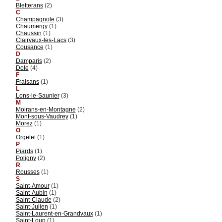
Bletterans
(2)
C
Champagnole
(3)
Chaumergy
(1)
Chaussin
(1)
Clairvaux-les-Lacs
(3)
Cousance
(1)
D
Damparis
(2)
Dole
(4)
F
Fraisans
(1)
L
Lons-le-Saunier
(3)
M
Moirans-en-Montagne
(2)
Mont-sous-Vaudrey
(1)
Morez
(1)
O
Orgelet
(1)
P
Piards
(1)
Poligny
(2)
R
Rousses
(1)
S
Saint-Amour
(1)
Saint-Aubin
(1)
Saint-Claude
(2)
Saint-Julien
(1)
Saint-Laurent-en-Grandvaux
(1)
Saint-Loup
(1)