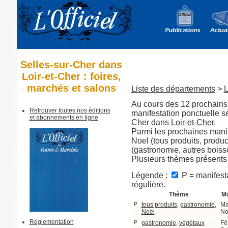
Selles-sur-Cher dans
Loir-et-Cher : foires,
marchés et salons
Liste des départements
>
L
Au cours des 12 prochains 
Retrouver toutes nos éditions
manifestation ponctuelle s
et abonnements en ligne
Cher dans
Loir-et-Cher
.
Parmi les prochaines manif
Noel (tous produits, produ
(gastronomie, autres boisso
Plusieurs thèmes présents
Légende :
P = manifesta
régulière.
Thème
Ma
P
tous produits
,
gastronomie
,
Ma
Noël
No
Règlementation
P
gastronomie
,
végétaux
Fê