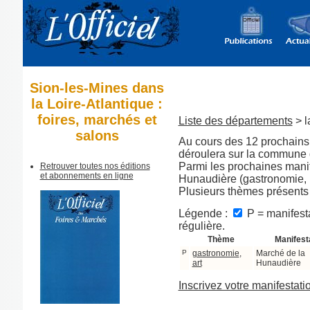
Sion-les-Mines dans
la Loire-Atlantique :
foires, marchés et
Liste des départements
> l
salons
Au cours des 12 prochains 
déroulera sur la commune 
Parmi les prochaines manif
Retrouver toutes nos éditions
et abonnements en ligne
Hunaudière (gastronomie, pr
Plusieurs thèmes présents
Légende :
P = manifesta
régulière.
Thème
Manifest
P
gastronomie
,
Marché de la
art
Hunaudière
Inscrivez votre manifestati