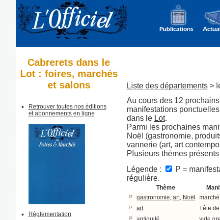
Cabrerets dans le
Lot : foires, marchés
et salons
Liste des départements
> l
Au cours des 12 prochains 
Retrouver toutes nos éditions
manifestations ponctuelle
et abonnements en ligne
dans le
Lot
.
Parmi les prochaines manif
Noël (gastronomie, produits 
vannerie (art, art contempor
Plusieurs thèmes présents
Légende :
P = manifesta
régulière.
Thème
Mani
P
gastronomie
,
art
,
Noël
marché
P
art
Fête de
Règlementation
P
antiquité
vide gr