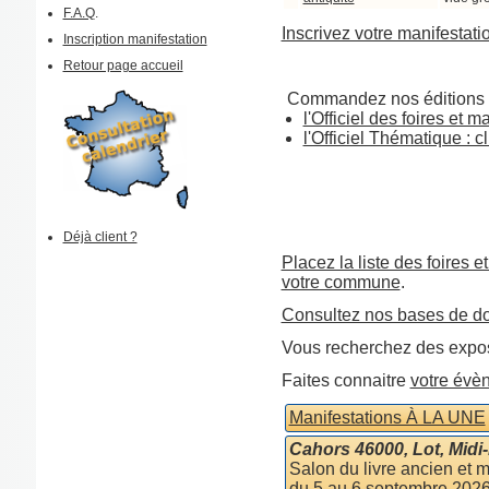
F.A.Q
.
Inscrivez votre manifestati
Inscription manifestation
Retour page accueil
Commandez nos éditions 
l'Officiel des foires et 
l'Officiel Thématique : cl
Déjà client ?
Placez la liste des foires e
votre commune
.
Consultez nos bases de d
Vous recherchez des expos
Faites connaitre
votre évè
Manifestations À LA UNE
Cahors 46000, Lot, Midi
Salon du livre ancien et 
du 5 au 6 septembre 202