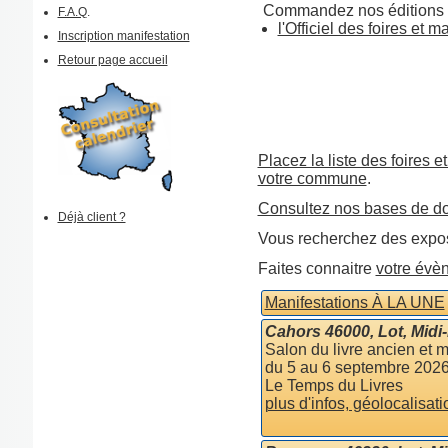
Commandez nos éditions 
F.A.Q
.
l'Officiel des foires et 
Inscription manifestation
Retour page accueil
Placez la liste des foires e
votre commune
.
Consultez nos bases de d
Déjà client ?
Vous recherchez des expos
Faites connaitre
votre évè
Manifestations À LA UNE
Cahors 46000, Lot, Midi
Salon du livre ancien et 
du 5 au 6 septembre 202
Le Temps du Livres
plus d'infos, géolocalisati