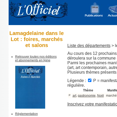
Lamagdelaine dans le
Lot : foires, marchés
et salons
Liste des départements
> l
Au cours des 12 prochains 
Retrouver toutes nos éditions
déroulera sur la commune
et abonnements en ligne
Parmi les prochaines manif
(art, art contemporain, aut
Plusieurs thèmes présents
Légende :
P = manifesta
régulière.
Thème
Manife
P
art
,
gastronomie
,
Noël
marché
Inscrivez votre manifestati
Règlementation