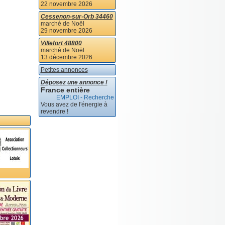
22 novembre 2026
Cessenon-sur-Orb 34460
marché de Noël
29 novembre 2026
Villefort 48800
marché de Noël
13 décembre 2026
Petites annonces
Déposez une annonce !
France entière
EMPLOI - Recherche
Vous avez de l'énergie à
revendre !