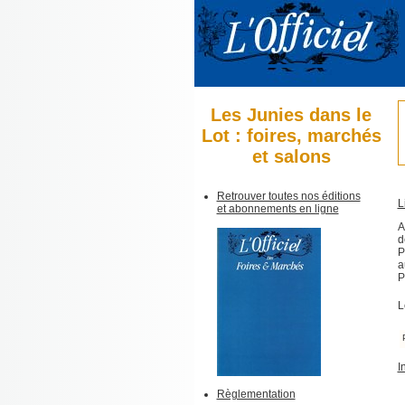
Les Junies dans le
Lot : foires, marchés
et salons
Retrouver toutes nos éditions
L
et abonnements en ligne
A
d
P
a
P
L
I
Règlementation