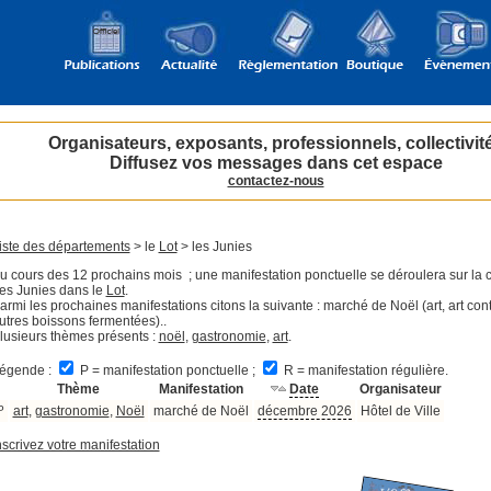
Organisateurs, exposants, professionnels, collectivit
Diffusez vos messages dans cet espace
contactez-nous
iste des départements
> le
Lot
> les Junies
u cours des 12 prochains mois ; une manifestation ponctuelle se déroulera sur l
es Junies dans le
Lot
.
armi les prochaines manifestations citons la suivante : marché de Noël (art, art co
utres boissons fermentées)..
lusieurs thèmes présents :
noël
,
gastronomie
,
art
.
égende :
P = manifestation ponctuelle ;
R = manifestation régulière.
Thème
Manifestation
Date
Organisateur
P
art
,
gastronomie
,
Noël
marché de Noël
décembre 2026
Hôtel de Ville
nscrivez votre manifestation