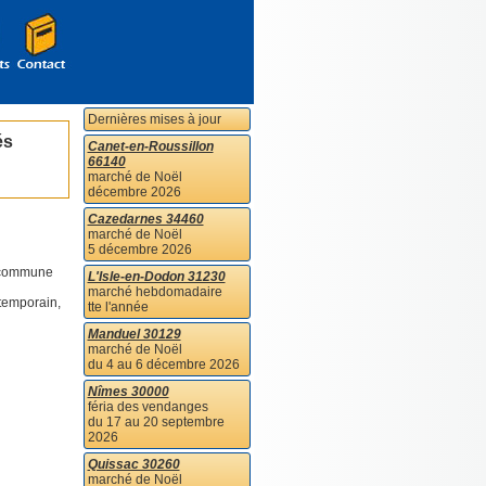
Dernières mises à jour
és
Canet-en-Roussillon
66140
marché de Noël
décembre 2026
Cazedarnes 34460
marché de Noël
5 décembre 2026
a commune
L'Isle-en-Dodon 31230
marché hebdomadaire
ntemporain,
tte l'année
Manduel 30129
marché de Noël
du 4 au 6 décembre 2026
Nîmes 30000
féria des vendanges
du 17 au 20 septembre
2026
Quissac 30260
marché de Noël