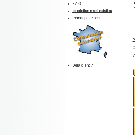
F.A.Q
.
Inscription manifestation
Retour page accueil
P
C
V
F
Déjà client ?