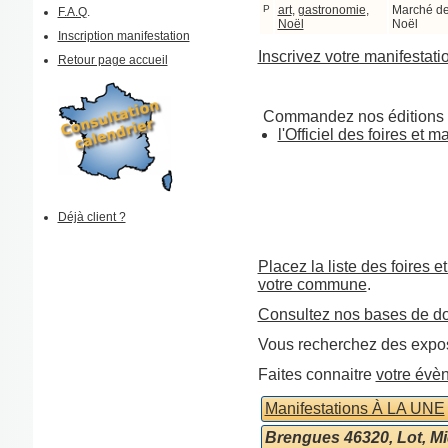
P
art
,
gastronomie
,
Marché d
F.A.Q
.
Noël
Noël
Inscription manifestation
Inscrivez votre manifestati
Retour page accueil
Commandez nos éditions 
l'Officiel des foires et 
Déjà client ?
Placez la liste des foires e
votre commune
.
Consultez nos bases de d
Vous recherchez des expos
Faites connaitre
votre évè
Manifestations À LA UNE
Brengues 46320, Lot, M