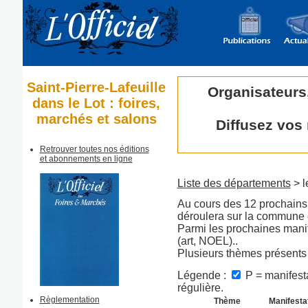
Saint-Pierre-Lafeuille
Organisateurs
dans le Lot : foires,
marchés et salons
Diffusez vos
Retrouver toutes nos éditions
et abonnements en ligne
Liste des départements
> l
Au cours des 12 prochains 
déroulera sur la commune d
Parmi les prochaines manif
(art, NOEL)..
Plusieurs thèmes présents
Légende :
P = manifesta
régulière.
Règlementation
Thème
Manifesta