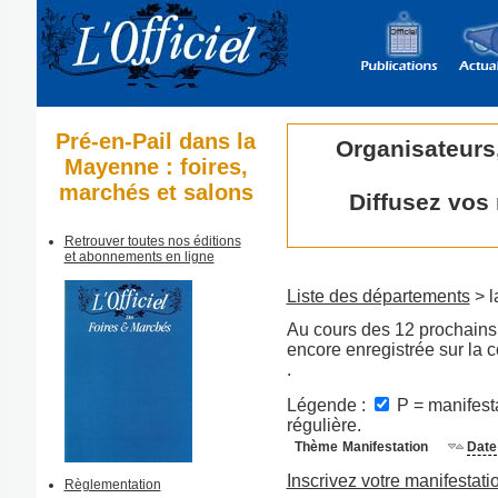
Pré-en-Pail dans la
Organisateurs
Mayenne : foires,
marchés et salons
Diffusez vos
Retrouver toutes nos éditions
et abonnements en ligne
Liste des départements
> l
Au cours des 12 prochains 
encore enregistrée sur la
.
Légende :
P = manifesta
régulière.
Thème
Manifestation
Date
Inscrivez votre manifestati
Règlementation