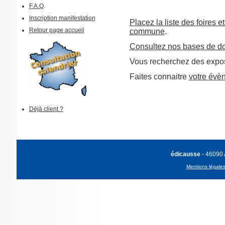
F.A.Q
.
Inscription manifestation
Placez la liste des foires e
Retour page accueil
commune
.
Consultez nos bases de d
Vous recherchez des expos
Faites connaitre
votre évè
Déjà client ?
édicausse
- 46090
Mentions légale