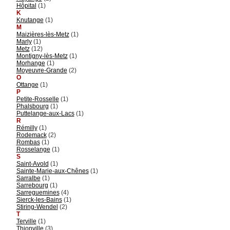
Hôpital
(1)
K
Knutange
(1)
M
Maizières-lès-Metz
(1)
Marly
(1)
Metz
(12)
Montigny-lès-Metz
(1)
Morhange
(1)
Moyeuvre-Grande
(2)
O
Ottange
(1)
P
Petite-Rosselle
(1)
Phalsbourg
(1)
Puttelange-aux-Lacs
(1)
R
Rémilly
(1)
Rodemack
(2)
Rombas
(1)
Rosselange
(1)
S
Saint-Avold
(1)
Sainte-Marie-aux-Chênes
(1)
Sarralbe
(1)
Sarrebourg
(1)
Sarreguemines
(4)
Sierck-les-Bains
(1)
Stiring-Wendel
(2)
T
Terville
(1)
Thionville
(3)