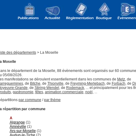
iste des départements
> La Moselle
a Moselle
ans le département de la Moselle, 88 évènements sont organisés sur 60 commune
u 05/08/2026.
es manifestations se déroulent essentiellement dans les communes de
Metz
, de
arreguemines
, de
Bitche
, de
Thionville
, de
Freyming-Merlebach
, de
Forbach
, de
D
oyeuvre-Grande
, de
Stiring-Wendel
, de
Rodemack
, ... et principalement pour les
roduits
,
gastronomie
,
fêtes
,
animation commerciale
,
noël
, ...
épartitions
par commune
/
par thème
a répartition par commune
A
Algrange
(1)
Amnéville
(1)
Ars-sur-Moselle
(1)
Audun-le-Tiche
(2)