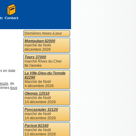
Dernières mises à jour
Montauban 82000
marché de Noël
décembre 2026
Tours 37000
marché Rives du Cher
tte l'année
s en date
La Ville-Dieu-du-Temple
82290
Marché de Noël
ieuze
, de
4 décembre 2026
 thèmes
tous
Olemps 12510
marché de Noël
14 décembre 2026
Puycasquier 32120
marché de Noël
14 décembre 2026
Parisot 82160
marché de Noël
13 décembre 2026