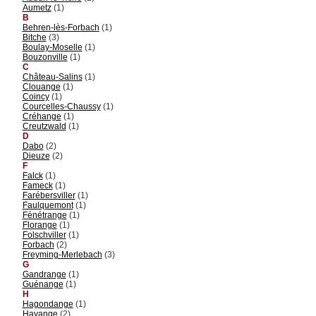
Aumetz
(1)
B
Behren-lès-Forbach
(1)
Bitche
(3)
Boulay-Moselle
(1)
Bouzonville
(1)
C
Château-Salins
(1)
Clouange
(1)
Coincy
(1)
Courcelles-Chaussy
(1)
Créhange
(1)
Creutzwald
(1)
D
Dabo
(2)
Dieuze
(2)
F
Falck
(1)
Fameck
(1)
Farébersviller
(1)
Faulquemont
(1)
Fénétrange
(1)
Florange
(1)
Folschviller
(1)
Forbach
(2)
Freyming-Merlebach
(3)
G
Gandrange
(1)
Guénange
(1)
H
Hagondange
(1)
Hayange
(2)