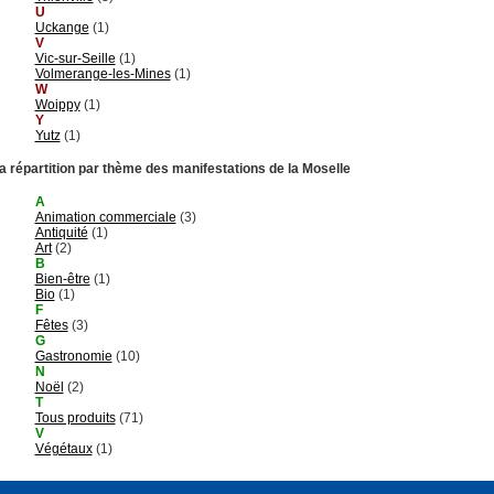
U
Uckange
(1)
V
Vic-sur-Seille
(1)
Volmerange-les-Mines
(1)
W
Woippy
(1)
Y
Yutz
(1)
a répartition par thème des manifestations de la Moselle
A
Animation commerciale
(3)
Antiquité
(1)
Art
(2)
B
Bien-être
(1)
Bio
(1)
F
Fêtes
(3)
G
Gastronomie
(10)
N
Noël
(2)
T
Tous produits
(71)
V
Végétaux
(1)