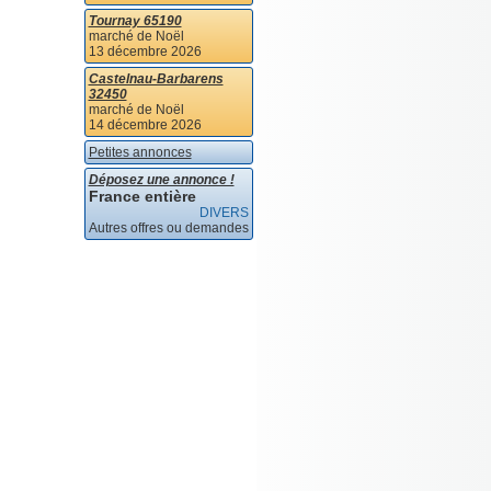
Tournay 65190
marché de Noël
13 décembre 2026
Castelnau-Barbarens
32450
marché de Noël
14 décembre 2026
Petites annonces
Déposez une annonce !
France entière
DIVERS
Autres offres ou demandes