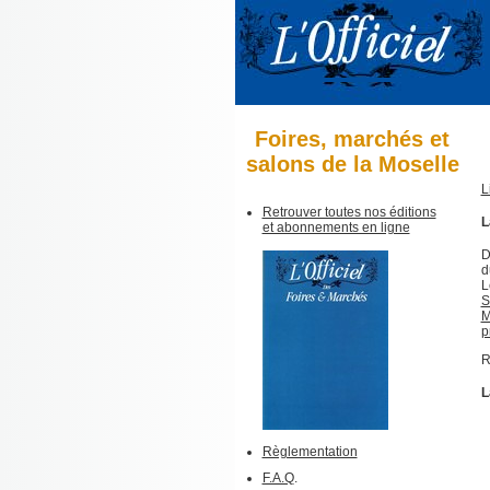
Foires, marchés et
salons de la Moselle
L
Retrouver toutes nos éditions
L
et abonnements en ligne
D
d
L
S
M
p
R
L
Règlementation
F.A.Q
.