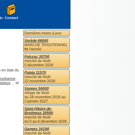
Dernières mises à jour
Sorède 66690
MARCHE TRADITIONNEL
tte l'année
Foissac 30700
marché de Noël
5 décembre 2026
 en date du
Palaja 11570
marché de Noël
leurbanne
,
22 novembre 2026
ssieux
, ... et
Vannes 56000
village de Noël
du 28 novembre 2026 au
3 janvier 2027
Saint-Hilaire-de-
Brethmas 30560
marché de Noël
du 5 au 6 décembre 2026
Ganges 34190
marché de Noël