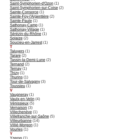
Saint-Symphorien-d'Ozon
(1)
Saint-Symphorien-sur-Coise
(2)
Sainte-Consorce
(1)
Sainte-Foy-l'Argentière
(2)
Sainte-Paule
(1)
Sathonay-Camp
(1)
Sathonay-Village
(1)
Sérézin-du-Rhône
(1)
Solaize
(2)
Soucieu-en-Jarrest
(1)
T
Taluyers
(1)
Tarare
(2)
Tassin-la-Demi-Lune
(2)
Ternand
(2)
Ternay
(1)
Thizy
(1)
Thurins
(1)
Tour-de-Salvagny
(3)
Toussieu
(1)
V
Vaugneray
(1)
Vaulx-en-Velin
(4)
Vénissieux
(5)
Vernaison
(3)
Villechenève
(1)
Villefranche-sur-Saône
(5)
Villeurbanne
(14)
Villié-Morgon
(1)
Vourles
(1)
Y
Yzeron
(1)