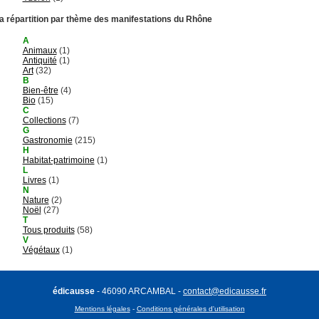
a répartition par thème des manifestations du Rhône
A
Animaux
(1)
Antiquité
(1)
Art
(32)
B
Bien-être
(4)
Bio
(15)
C
Collections
(7)
G
Gastronomie
(215)
H
Habitat-patrimoine
(1)
L
Livres
(1)
N
Nature
(2)
Noël
(27)
T
Tous produits
(58)
V
Végétaux
(1)
édicausse
- 46090 ARCAMBAL -
contact@edicausse.fr
Mentions légales
-
Conditions générales d'utilisation