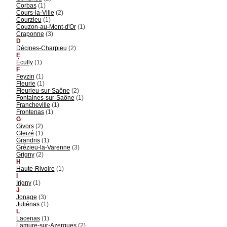
Corbas
(1)
Cours-la-Ville
(2)
Courzieu
(1)
Couzon-au-Mont-d'Or
(1)
Craponne
(3)
D
Décines-Charpieu
(2)
E
Écully
(1)
F
Feyzin
(1)
Fleurie
(1)
Fleurieu-sur-Saône
(2)
Fontaines-sur-Saône
(1)
Francheville
(1)
Frontenas
(1)
G
Givors
(2)
Gleizé
(1)
Grandris
(1)
Grézieu-la-Varenne
(3)
Grigny
(2)
H
Haute-Rivoire
(1)
I
Irigny
(1)
J
Jonage
(3)
Juliénas
(1)
L
Lacenas
(1)
Lamure-sur-Azergues
(2)