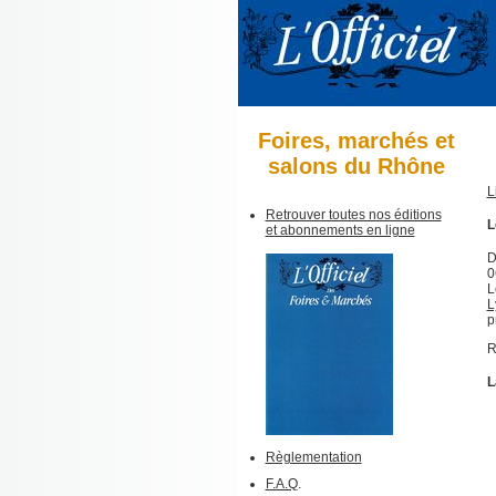
Foires, marchés et
salons du Rhône
L
Retrouver toutes nos éditions
L
et abonnements en ligne
D
0
L
L
p
R
L
Règlementation
F.A.Q
.