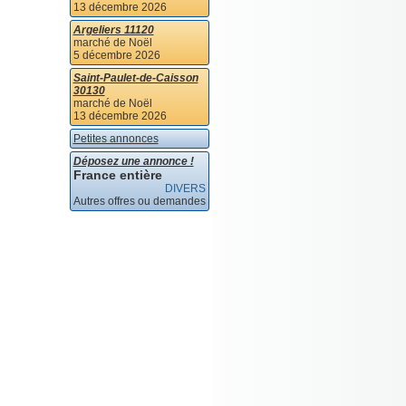
13 décembre 2026
Argeliers 11120
marché de Noël
5 décembre 2026
Saint-Paulet-de-Caisson
30130
marché de Noël
13 décembre 2026
Petites annonces
Déposez une annonce !
France entière
DIVERS
Autres offres ou demandes