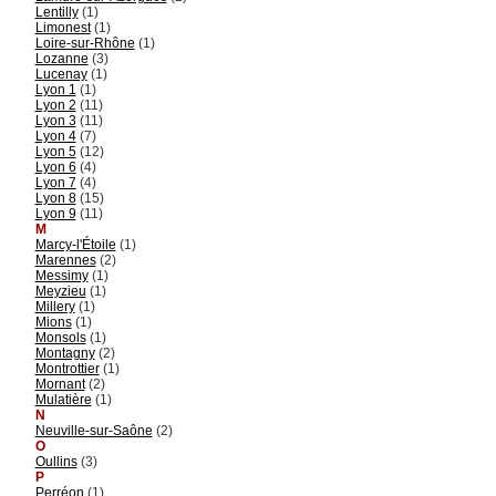
Lentilly
(1)
Limonest
(1)
Loire-sur-Rhône
(1)
Lozanne
(3)
Lucenay
(1)
Lyon 1
(1)
Lyon 2
(11)
Lyon 3
(11)
Lyon 4
(7)
Lyon 5
(12)
Lyon 6
(4)
Lyon 7
(4)
Lyon 8
(15)
Lyon 9
(11)
M
Marcy-l'Étoile
(1)
Marennes
(2)
Messimy
(1)
Meyzieu
(1)
Millery
(1)
Mions
(1)
Monsols
(1)
Montagny
(2)
Montrottier
(1)
Mornant
(2)
Mulatière
(1)
N
Neuville-sur-Saône
(2)
O
Oullins
(3)
P
Perréon
(1)