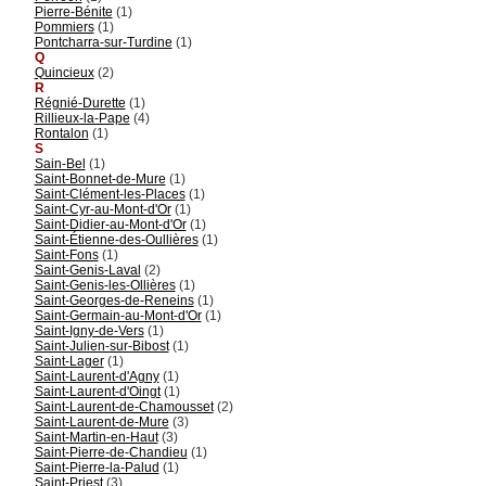
Pierre-Bénite
(1)
Pommiers
(1)
Pontcharra-sur-Turdine
(1)
Q
Quincieux
(2)
R
Régnié-Durette
(1)
Rillieux-la-Pape
(4)
Rontalon
(1)
S
Sain-Bel
(1)
Saint-Bonnet-de-Mure
(1)
Saint-Clément-les-Places
(1)
Saint-Cyr-au-Mont-d'Or
(1)
Saint-Didier-au-Mont-d'Or
(1)
Saint-Étienne-des-Oullières
(1)
Saint-Fons
(1)
Saint-Genis-Laval
(2)
Saint-Genis-les-Ollières
(1)
Saint-Georges-de-Reneins
(1)
Saint-Germain-au-Mont-d'Or
(1)
Saint-Igny-de-Vers
(1)
Saint-Julien-sur-Bibost
(1)
Saint-Lager
(1)
Saint-Laurent-d'Agny
(1)
Saint-Laurent-d'Oingt
(1)
Saint-Laurent-de-Chamousset
(2)
Saint-Laurent-de-Mure
(3)
Saint-Martin-en-Haut
(3)
Saint-Pierre-de-Chandieu
(1)
Saint-Pierre-la-Palud
(1)
Saint-Priest
(3)