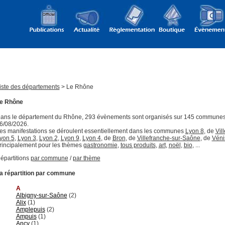
iste des départements
> Le Rhône
e Rhône
ans le département du Rhône, 293 évènements sont organisés sur 145 communes
6/08/2026.
es manifestations se déroulent essentiellement dans les communes
Lyon 8
, de
Vil
yon 5
,
Lyon 3
,
Lyon 2
,
Lyon 9
,
Lyon 4
, de
Bron
, de
Villefranche-sur-Saône
, de
Véni
rincipalement pour les thèmes
gastronomie
,
tous produits
,
art
,
noël
,
bio
, ...
épartitions
par commune
/
par thème
a répartition par commune
A
Albigny-sur-Saône
(2)
Alix
(1)
Amplepuis
(2)
Ampuis
(1)
Ancy
(1)