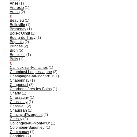
Anse
(1)
Arbresle
(1)
Arnas
(2)
B
Beaujeu
(1)
Belleville
(1)
Bessenay
(1)
Bois-d'Oingt
(1)
Bourg-de-Thizy
(1)
Brignais
(2)
Brindas
(2)
Bron
(5)
Brullioles
(1)
Bully
(1)
C
Cailloux-sur-Fontaines
(1)
Chambost-Longessaigne
(2)
Champagne-au-Mont-d'Or
(1)
Chaponnay
(1)
Chaponost
(2)
Charbonnières-les-Bains
(1)
Charly
(1)
Chassagny
(1)
Chasselay
(1)
Chassieu
(2)
Chaussan
(1)
Chazay-d'Azergues
(2)
Chessy
(2)
Collonges-au-Mont-d'Or
(1)
Colombier-Saugnieu
(1)
Communay
(1)
Condrieu
(2)