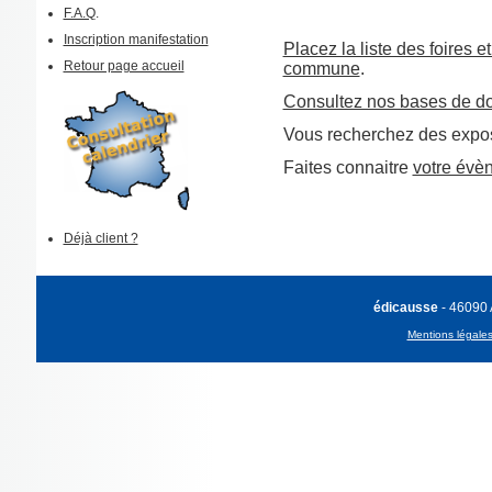
F.A.Q
.
Inscription manifestation
Placez la liste des foires e
Retour page accueil
commune
.
Consultez nos bases de d
Vous recherchez des expos
Faites connaitre
votre évè
Déjà client ?
édicausse
- 46090
Mentions légale