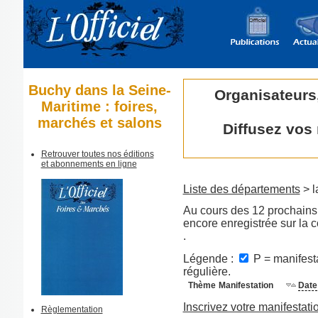
Buchy dans la Seine-
Organisateurs
Maritime : foires,
marchés et salons
Diffusez vos
Retrouver toutes nos éditions
et abonnements en ligne
Liste des départements
> l
Au cours des 12 prochains 
encore enregistrée sur la
.
Légende :
P = manifesta
régulière.
Thème
Manifestation
Date
Inscrivez votre manifestati
Règlementation