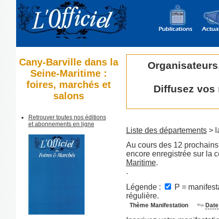
Cany-Barville dans la
Organisateurs
Seine-Maritime :
foires, marchés et
Diffusez vos
salons
Retrouver toutes nos éditions
et abonnements en ligne
Liste des départements
> l
Au cours des 12 prochains 
encore enregistrée sur la
Maritime
.
.
Légende :
P = manifesta
régulière.
Thème
Manifestation
Date