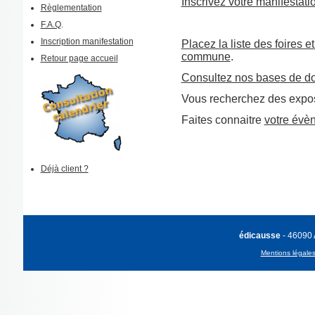
Inscrivez votre manifestati
Règlementation
F.A.Q
.
Inscription manifestation
Placez la liste des foires e
commune
.
Retour page accueil
Consultez nos bases de d
Vous recherchez des expos
Faites connaitre
votre évè
Déjà client ?
édicausse
- 46090
Mentions légale